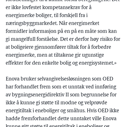
er ikke lovfestet kompetansekrav for å
energimerke boliger, til forskjell fra i
næringsbyggmarkedet. Når energimerket
formidler informasjon på en på en måte som kan
gi mangelfull forståelse. Det er derfor høy risiko for
at boligeiere gjennomfører tiltak for å forbedre
energimerke, men at tiltakene gir ugunstige
effekter for den enkelte bolig og energisystemet.»
Enova bruker selvangivelsesløsningen som OED
har forhandlet frem som et unntak ved innføring
av bygningsenergidirektiv II som begrunnelse for
ikke å kunne gi støtte til modne og velprøvde
energitiltak i eneboliger og småhus. Hvis OED ikke
hadde fremforhandlet dette unntaket ville Enova
kunne gitt støtte til energitiltak i eneboliger og