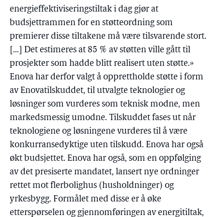
energieffektiviseringstiltak i dag gjør at
budsjettrammen for en støtteordning som
premierer disse tiltakene må være tilsvarende stort.
[...] Det estimeres at 85 % av støtten ville gått til
prosjekter som hadde blitt realisert uten støtte.»
Enova har derfor valgt å opprettholde støtte i form
av Enovatilskuddet, til utvalgte teknologier og
løsninger som vurderes som teknisk modne, men
markedsmessig umodne. Tilskuddet fases ut når
teknologiene og løsningene vurderes til å være
konkurransedyktige uten tilskudd. Enova har også
økt budsjettet. Enova har også, som en oppfølging
av det presiserte mandatet, lansert nye ordninger
rettet mot flerbolighus (husholdninger) og
yrkesbygg. Formålet med disse er å øke
etterspørselen og gjennomføringen av energitiltak,