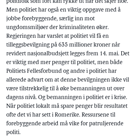
politifolk som fort kan rykke ut når det skjer noe.
Men politiet har også en viktig oppgave med å
jobbe forebyggende, særlig inn mot
ungdomsmiljøer der kriminaliteten øker.
Regjeringen har varslet at politiet vil få en
tilleggsbevilgning på 635 millioner kroner når
revidert nasjonalbudsjett legges frem 14. mai. Det
er viktig med mer penger til politiet, men både
Politiets Fellesforbund og andre i politiet har
allerede advart om at denne bevilgningen ikke vil
være tilstrekkelig til å øke bemanningen ut over
dagens nivå. Og bemanningen i politiet er i krise.
Når politiet lokalt må spare penger blir resultatet
ofte det vi har sett i Romerike. Ressursene til
forebyggende arbeid må vike for patruljerende
politi.