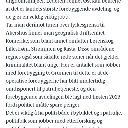
ungdomsmiljøer. Lederen i enhet Øst kan bekrefte
at det er landets største forebyggende avdeling, og
de gjør en veldig viktig jobb.
Tar man derimot turen over fylkesgrensa til
Akershus finner man geografisk driftsenhet
Romerike, som blant annet omfatter Lørenskog,
Lillestrøm, Strømmen og Rasta. Disse områdene
regnes også som såkalte røde soner når det gjelder
kriminalitet blant unge. Her er antallet som jobber
med forebygging 0. Grunnen til dette er at de
operative forebyggerne har blitt midlertidig
omdisponert til patruljetjeneste, og den
forebyggende avdelingen ble lagt ned høsten 2023
fordi politiet måtte spare penger.
Det er viktig å ha politi både i bybildet og i patrulje,
politifolk som jobber med etterforsking og