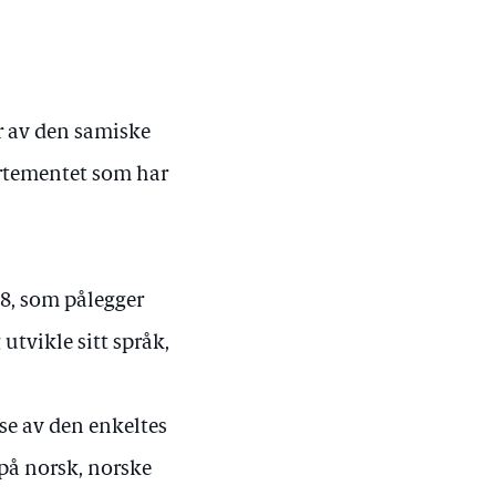
ler av den samiske
artementet som har
08, som pålegger
 utvikle sitt språk,
lse av den enkeltes
 på norsk, norske