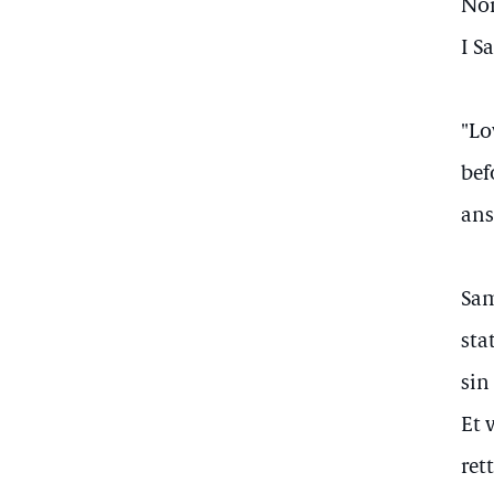
Nor
I S
"Lo
bef
ans
Sam
sta
sin
Et 
ret