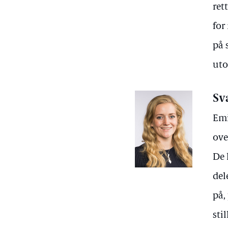
ret
for
på 
uto
Sv
Emi
ove
De 
del
på,
sti