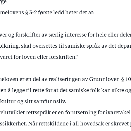
ge.
amelovens § 3-2 første ledd heter det at:
ver og forskrifter av særlig interesse for hele eller de
olkning, skal oversettes til samiske språk av det dep
varet for loven eller forskriften."
eloven er en del av realiseringen av Grunnloven § 1
ten å legge til rette for at det samiske folk kan sikre og
 kultur og sitt samfunnsliv.
velutviklet rettsspråk er en forutsetning for ivaretake
tssikkerhet. Når rettskildene i all hovedsak er skrevet