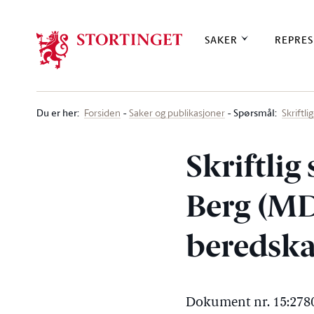
Stortinget.no
SAKER
REPRES
Du er her
:
Spørsmål:
Forsiden
Saker og publikasjoner
Skriftl
Skriftli
Berg (MDG
beredska
Dokument nr. 15:2780