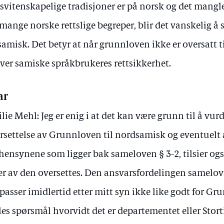
tsvitenskapelige tradisjoner er på norsk og det mang
 mange norske rettslige begreper, blir det vanskelig å
samisk. Det betyr at når grunnloven ikke er oversatt ti
ver samiske språkbrukeres rettsikkerhet.
ar
lie Mehl: Jeg er enig i at det kan være grunn til å vur
rsettelse av Grunnloven til nordsamisk og eventuelt
hensynene som ligger bak sameloven § 3-2, tilsier og
er av den oversettes. Den ansvarsfordelingen samelov
 passer imidlertid etter mitt syn ikke like godt for G
lles spørsmål hvorvidt det er departementet eller Sto