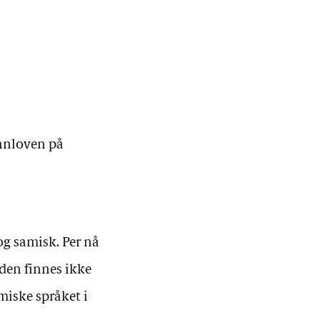
nnloven på
og samisk. Per nå
den finnes ikke
miske språket i