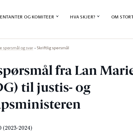
ENTANTER OG KOMITEER
HVA SKJER?
OM STOR
Skriftlig spørsmål
ige spørsmål og svar
g spørsmål fra Lan Mar
) til justis- og
psministeren
 (2023-2024)