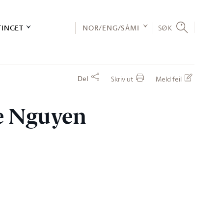
TINGET
NOR/ENG/SÁMI
SØK
Del
Skriv ut
Meld feil
ie Nguyen