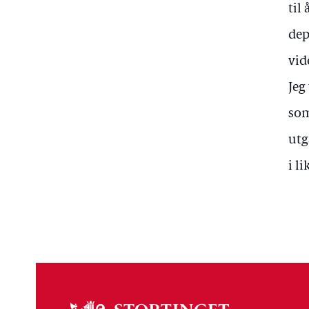
til
dep
vid
Jeg
som
utg
i l
Om