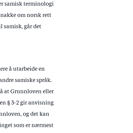
ler samisk terminologi
 snakke om norsk rett
l samisk, går det
dere å utarbeide en
 andre samiske språk.
så at Grunnloven eller
en § 3-2 gir anvisning
runnloven, og det kan
rtinget som er nærmest