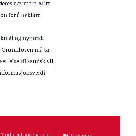
urderes nærmere. Mitt
on for å avklare
bokmål og nynorsk
 av Grunnloven må ta
ttelse til samisk vil,
 informasjonsverdi.
Stortinget undervisning
Facebook