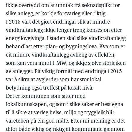
ikkje overtydd om at unntak frå søknadsplikt for
slike anlegg, er korkje forsvarleg eller riktig.
I 2015 vart det gjort endringar slik at mindre
vindkraftanlegg ikkje lenger treng konsesjon etter
energilovgivinga. I staden skal slike vindkraftanlegg
behandlast etter plan- og bygningslova. Kva som er
eit mindre vindkraftanlegg avheng av effekten,
som kan vera inntil 1 MW, og ikkje sjølve storleiken
av anlegget. Eit viktig formål med endringa i 2015
var å sikra at avgjerder som har stor lokal
betydning også treffest på lokalt nivå.
Det er kommunen som sitter med
lokalkunnskapen, og som i slike saker er best egna
til å sikre at særleg helse, miljø og tryggleik blir
vareteken på ein god måte. Etter mi meining er det
difor både viktig og riktig at kommunane gjennom