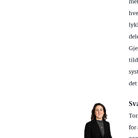
mel
hve
lyk
del
Gje
til
sys
det
Sv
Ton
for