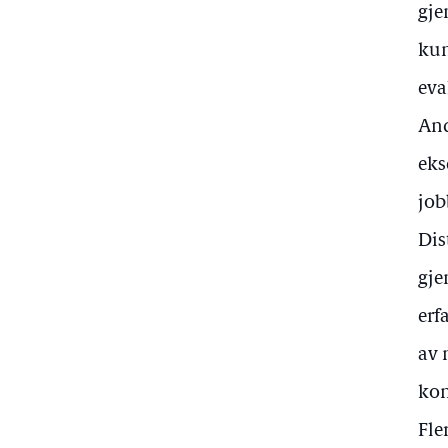
gje
kun
eva
And
eks
job
Dis
gje
erf
av 
kon
Fle