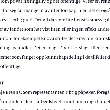
lom privat næringsliv og det offentlige. Vi ser en re
r for seg får mange ut av utenforskap, men det er ogs
kes i særlig grad. Det vil da være lite hensiktsmessig å 
er av landet som har vist liten eller ingen effekt andre 
nnom for eksempel Enova stilles det krav om kunns
deling av midler. Det er i dag, så vidt forslagstiller kjen
temer som fanger opp kunnskapsdeling i de tilfeller 
 offentlige.
ar
je Brenna: Som representanten riktig påpeker, foregå
 å inkludere flere i arbeidslivet rundt omkring i landet.