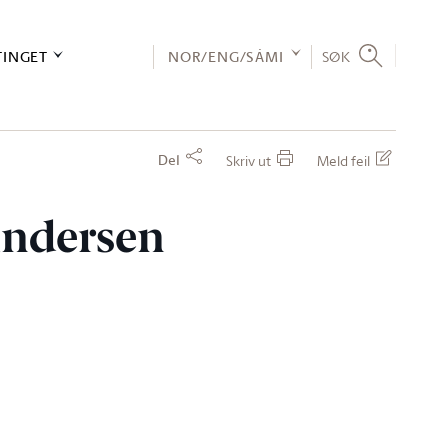
TINGET
NOR/ENG/SÁMI
SØK
Del
Skriv ut
Meld feil
 Andersen