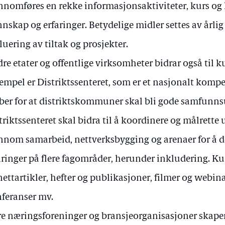
nnomføres en rekke informasjonsaktiviteter, kurs og 
nskap og erfaringer. Betydelige midler settes av årlig
luering av tiltak og prosjekter.
re etater og offentlige virksomheter bidrar også til 
empel er Distriktssenteret, som er et nasjonalt kom
ber for at distriktskommuner skal bli gode samfunns
triktssenteret skal bidra til å koordinere og målrette
nnom samarbeid, nettverksbygging og arenaer for å 
aringer på flere fagområder, herunder inkludering. K
nettartikler, hefter og publikasjoner, filmer og webin
feranser mv.
re næringsforeninger og bransjeorganisasjoner skaper