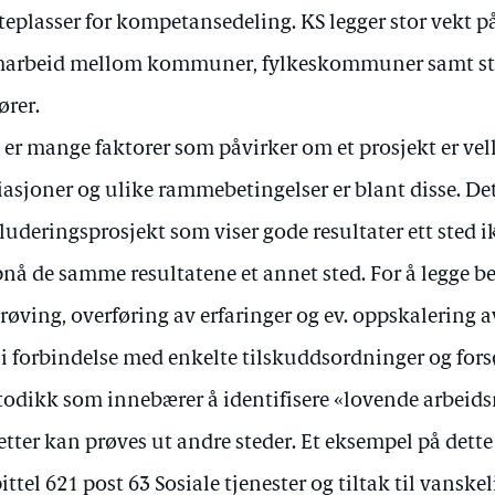
eplasser for kompetansedeling. KS legger stor vekt 
arbeid mellom kommuner, fylkeskommuner samt stat
ører.
 er mange faktorer som påvirker om et prosjekt er vel
iasjoner og ulike rammebetingelser er blant disse. De
luderingsprosjekt som viser gode resultater ett sted 
nå de samme resultatene et annet sted. For å legge bedr
røving, overføring av erfaringer og ev. oppskalering a
 i forbindelse med enkelte tilskuddsordninger og fors
odikk som innebærer å identifisere «lovende arbeid
etter kan prøves ut andre steder. Et eksempel på dette
ittel 621 post 63 Sosiale tjenester og tiltak til vanskeli