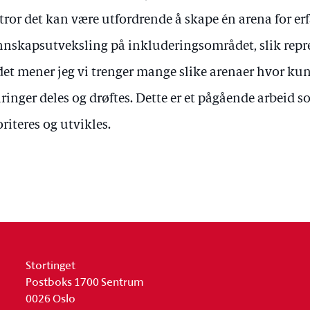
 tror det kan være utfordrende å skape én arena for er
nskapsutveksling på inkluderingsområdet, slik repre
det mener jeg vi trenger mange slike arenaer hvor ku
aringer deles og drøftes. Dette er et pågående arbeid
oriteres og utvikles.
Stortinget
Postboks 1700 Sentrum
0026 Oslo