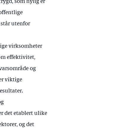
 trygd, som nylig er
offentlige
står utenfor
lige virksomheter
m effektivitet,
svarsområde og
r viktige
esultater.
og
r det etablert ulike
ektorer, og det