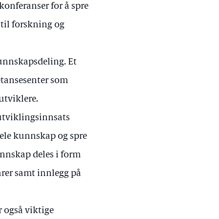
konferanser for å spre
 til forskning og
kunnskapsdeling. Et
petansesenter som
utviklere.
 utviklingsinnsats
dele kunnskap og spre
unnskap deles i form
arer samt innlegg på
 også viktige