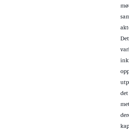
møt
sam
akt
Det
var
ink
opp
utp
det
met
der
kap