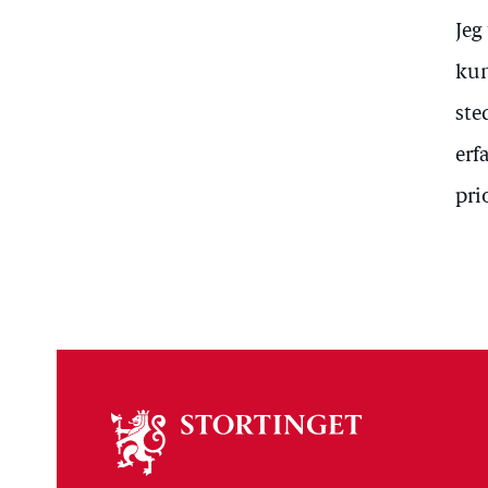
Jeg
kun
ste
erf
pri
Om
stortinget