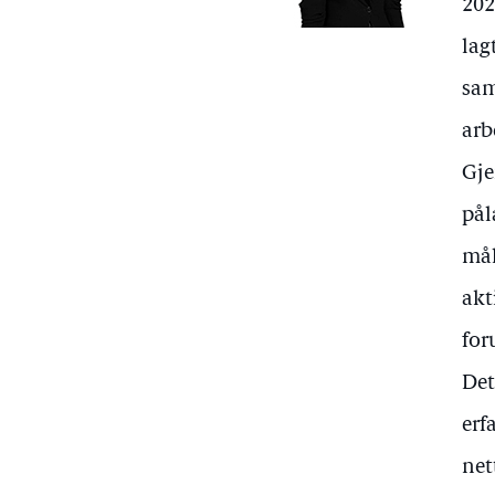
202
lag
sam
arb
Gje
pål
mål
akt
for
Det
erf
net