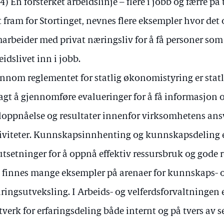
4) En forsterket arbeidslinje – flere i jobb og færre på
t fram for Stortinget, nevnes flere eksempler hvor det 
arbeider med privat næringsliv for å få personer som 
eidslivet inn i jobb.
nnom reglementet for statlig økonomistyring er stat
agt å gjennomføre evalueringer for å få informasjon o
oppnåelse og resultater innenfor virksomhetens an
iviteter. Kunnskapsinnhenting og kunnskapsdeling e
utsetninger for å oppnå effektiv ressursbruk og gode r
 finnes mange eksempler på arenaer for kunnskaps- 
aringsutveksling. I Arbeids- og velferdsforvaltningen e
tverk for erfaringsdeling både internt og på tvers av s