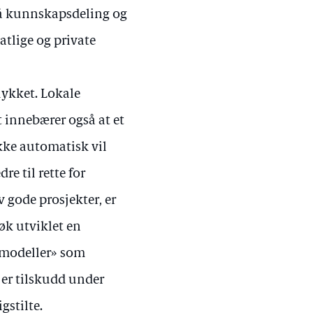
på kunnskapsdeling og
lige og private
lykket. Lokale
t innebærer også at et
ikke automatisk vil
e til rette for
v gode prosjekter, er
øk utviklet en
smodeller» som
 er tilskudd under
gstilte.