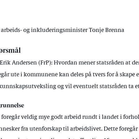
v arbeids- og inkluderingsminister Tonje Brenna
ørsmål
 Erik Andersen (FrP): Hvordan mener statsråden at d
egår ute i kommunene kan deles på tvers for å skape e
kunnskapsutveksling og vil eventuelt statsråden ta et i
runnelse
 foregår veldig mye godt arbeid rundt i landet i forhol
nesker fra utenforskap til arbeidslivet. Dette foregår 