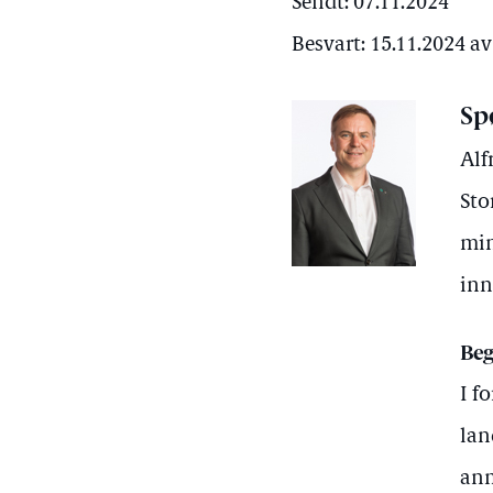
Sendt: 07.11.2024
Besvart: 15.11.2024 a
Sp
Alf
Sto
min
inn
Beg
I f
lan
anm