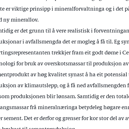
te er viktige prinsipp i mineralforvaltninga og i det 
 ny minerallov.
tidig er det grunn til å vere realistisk i forventningan
uksjonar i avfallsmengda det er mogleg å få til. Eg sy
rtingsrepresentanten trekkjer fram eit godt døme i C
nologi for bruk av overskotsmassar til produksjon a
entprodukt av høg kvalitet synast å ha eit potensial 
uksjon av klimautslepp, og å få ned avfallsmengden
som produksjonen blir lønsam. Samtidig er den tota
angsmassar frå mineralnæringa betydeleg høgare en
er sement. Det er derfor og grenser for kor stor del 