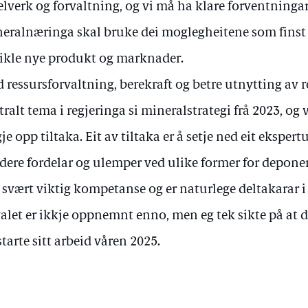
elverk og forvaltning, og vi må ha klare forventninga
eralnæringa skal bruke dei moglegheitene som finst 
ikle nye produkt og marknader.
 ressursforvaltning, berekraft og betre utnytting av r
tralt tema i regjeringa si mineralstrategi frå 2023, og 
gje opp tiltaka. Eit av tiltaka er å setje ned eit eksper
dere fordelar og ulemper ved ulike former for depon
 svært viktig kompetanse og er naturlege deltakarar i 
alet er ikkje oppnemnt enno, men eg tek sikte på at
starte sitt arbeid våren 2025.