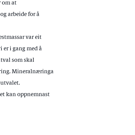
r om at
og arbeide for å
estmassar var eit
vi er i gang med å
tutval som skal
ering. Mineralnæringa
utvalet.
 det kan oppnemnast