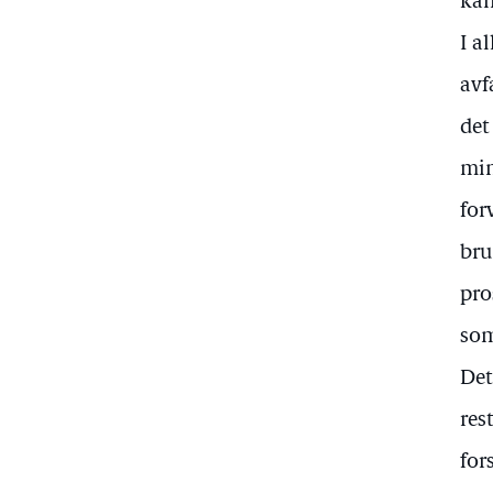
kan
I a
avf
det
min
for
bru
pro
som
Det
res
for