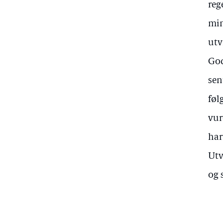
reg
min
utv
God
sen
føl
vur
har
Utv
og 