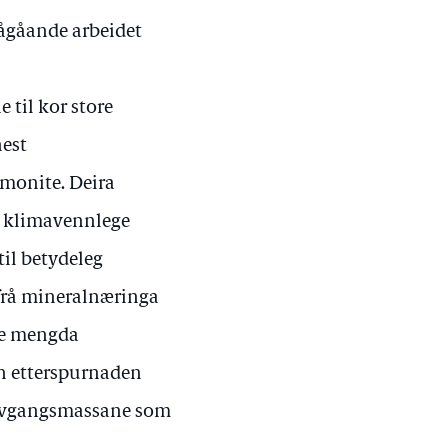
pågåande arbeidet
e til kor store
nest
emonite. Deira
v klimavennlege
til betydeleg
 frå mineralnæringa
le mengda
n etterspurnaden
av avgangsmassane som