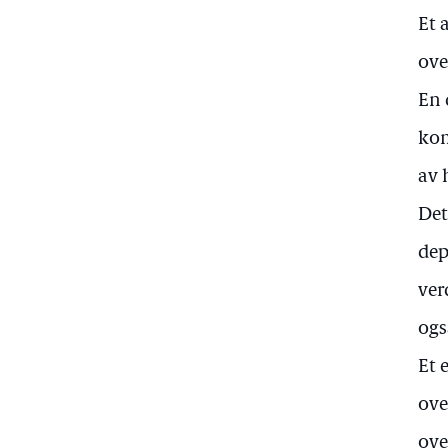
Et 
ove
En 
kom
av 
Det
dep
ver
ogs
Et 
ove
ove