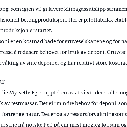
ong, som igjen vil gi lavere klimagassutslipp samme
disjonell betongproduksjon. Her er pilotfabrikk etabl
tproduksjon er startet.
oni er en kostnad både for gruveselskapene og for natu
eresse å redusere behovet for bruk av deponi. Gruvese
rvåking av sine deponier og har relativt store kostnade
ar
ilie Myrseth: Eg er oppteken av at vi vurderer alle mo
k av restmassar. Det gir mindre behov for deponi, so
 fortrenge natur. Det er og av ressursforvaltningsoms
sursane frå norske fjell på ein mest mogleg lønsam og