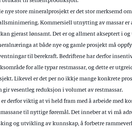
 brukast til sementproduksjon.
lle nye store mineralprosjekt er det stor merksemd om 
allsminimering. Kommersiell utnytting av massar er a
 kan gjerast lønsamt. Det er og allment akseptert i og
eralnæringa at både nye og gamle prosjekt må oppf
ventningar til berekraft. Bedriftene har derfor insentiv
ksområde for alle typar restmassar, og dette er utgreid
sjekt. Likevel er det per no ikkje mange konkrete pro
 gir vesentleg reduksjon i volumet av restmassar.
 er derfor viktig at vi held fram med å arbeide med ko
tmassane til nyttige føremål. Det inneber at vi må adr
sking og utvikling av kunnskap, å forbetre rammever