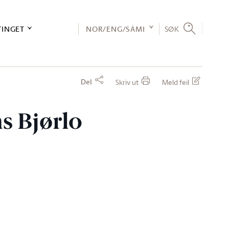
TINGET
NOR/ENG/SÁMI
SØK
Del
Skriv ut
Meld feil
ns Bjørlo