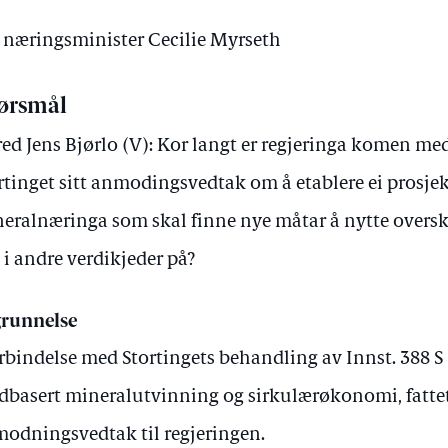
v næringsminister Cecilie Myrseth
ørsmål
red Jens Bjørlo (V): Kor langt er regjeringa komen me
rtinget sitt anmodingsvedtak om å etablere ei pros
eralnæringa som skal finne nye måtar å nytte oversk
 i andre verdikjeder på?
runnelse
orbindelse med Stortingets behandling av Innst. 388 
dbasert mineralutvinning og sirkulærøkonomi, fattet 
odningsvedtak til regjeringen.