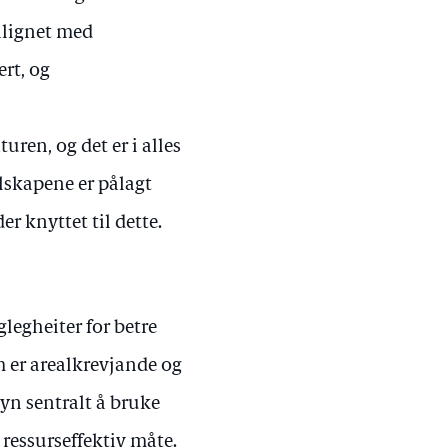
nlignet med
ert, og
ren, og det er i alles
lskapene er pålagt
r knyttet til dette.
glegheiter for betre
m er arealkrevjande og
yn sentralt å bruke
 ressurseffektiv måte.