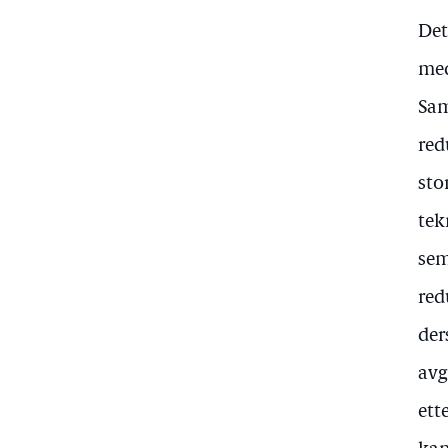
Det
med
Sam
red
sto
tek
sem
red
der
avg
ett