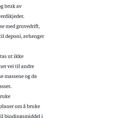
g bruk av
verdikjeder.
se med gruvedrift,
til deponi, avhenger
 tas ut ikke
er vei til andre
sse massene og da
asser.
bruke
 planer om å bruke
il bindingsmiddel i