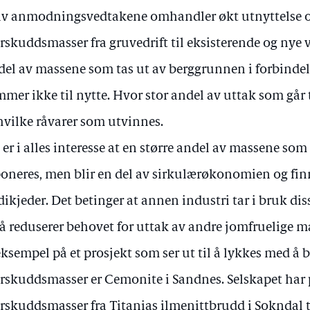
av anmodningsvedtakene omhandler økt utnyttelse o
rskuddsmasser fra gruvedrift til eksisterende og nye 
del av massene som tas ut av berggrunnen i forbindel
mer ikke til nytte. Hvor stor andel av uttak som går 
hvilke råvarer som utvinnes.
 er i alles interesse at en større andel av massene som
oneres, men blir en del av sirkulærøkonomien og finn
dikjeder. Det betinger at annen industri tar i bruk di
å reduserer behovet for uttak av andre jomfruelige m
eksempel på et prosjekt som ser ut til å lykkes med å 
rskuddsmasser er Cemonite i Sandnes. Selskapet har
rskuddsmasser fra Titanias ilmenittbrudd i Sokndal t