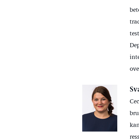
bet
tra
tes
Dep
int
ove
Sv
Cec
bru
kan
res