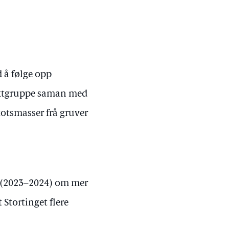
d å følge opp
jektgruppe saman med
otsmasser frå gruver
S (2023–2024) om mer
Stortinget flere