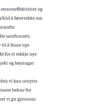
ressurseffektivitet og
lltid å føretrekke om
 utanfor
ylle samfunnets
 til å finne nye
d for ei rekkje nye
sjekt og løysingar
rleis vi kan utnytte
essere behov for
ket vi gir gjennom