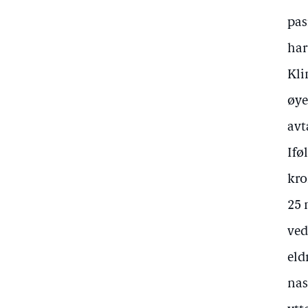
pas
har
Kli
øye
avt
Ifø
kro
25 
ved
eld
nas