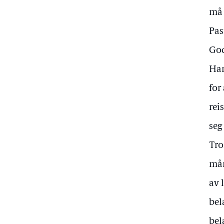
må 
Pas
God
Ham
for
rei
seg
Tro
mån
av 
bel
bel