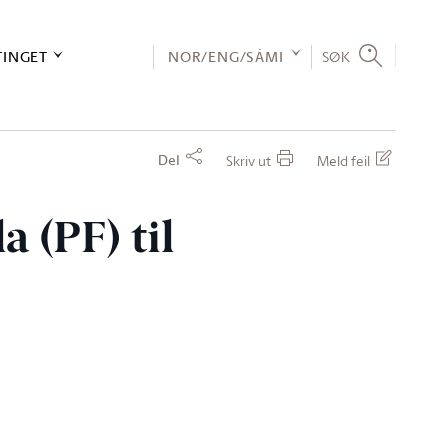
TINGET
NOR/ENG/SÁMI
SØK
Del
Skriv ut
Meld feil
a (PF) til