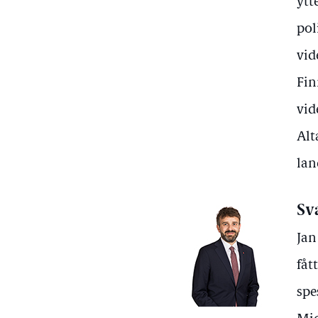
ytt
pol
vid
Fin
vid
Alt
lan
Sv
Jan
fåt
spe