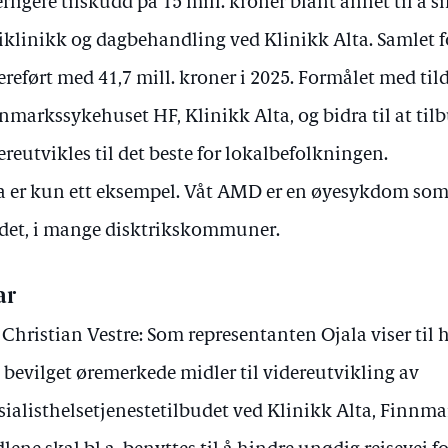
erligere tilskudd på 15 mill. kroner blant annet til å si
iklinikk og dagbehandling ved Klinikk Alta. Samlet 
ereført med 41,7 mill. kroner i 2025. Formålet med til
nmarkssykehuset HF, Klinikk Alta, og bidra til at ti
ereutvikles til det beste for lokalbefolkningen.
a er kun ett eksempel. Våt AMD er en øyesykdom so
det, i mange disktrikskommuner.
ar
 Christian Vestre: Som representanten Ojala viser til
t bevilget øremerkede midler til videreutvikling av
sialisthelsetjenestetilbudet ved Klinikk Alta, Finnm