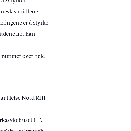
kre styrket
foreslås midlene
delingene er å styrke
lbudene her kan
m rammer over hele
 har Helse Nord RHF
arkssykehuset HF.