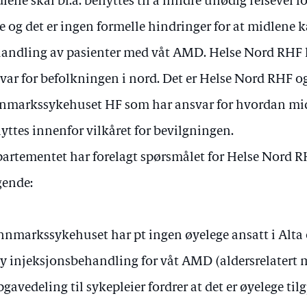
lene skal bl.a. benyttes til å hindre unødig reisevei f
e og det er ingen formelle hindringer for at midlene k
andling av pasienter med våt AMD. Helse Nord RHF ha
var for befolkningen i nord. Det er Helse Nord RHF o
nmarkssykehuset HF som har ansvar for hvordan mid
yttes innenfor vilkåret for bevilgningen.
artementet har forelagt spørsmålet for Helse Nord 
gende:
nnmarkssykehuset har pt ingen øyelege ansatt i Alta
by injeksjonsbehandling for våt AMD (aldersrelatert
gavedeling til sykepleier fordrer at det er øyelege til