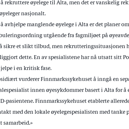
å rekruttere øyelege til Alta, men det er vanskelig re
 øyeleger nasjonalt.
 å avhjelpe manglende øyelege i Alta er det planer om
uleringsordning utgående fra fagmiljøet på øyeavd
 å sikre et slikt tilbud, men rekrutteringssituasjonen 
iggjort dette. En av spesialistene har nå utsatt sitt Po
jelpe i en kritisk fase.
sidiært vurderer Finnmarkssykehuset å inngå en sep
alespesialist innen øyesykdommer basert i Alta for å et
-pasientene. Finnmarkssykehuset etablerte allerede
takt med den lokale øyelegespesialisten med tanke p
kt samarbeid.»