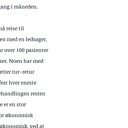
 gang i måneden.
 reise til
en med en ledsager,
år over 100 pasienter
eiser. Noen har med
letter tur–retur
est hver eneste
 behandlingen resten
te er en stor
 stor økonomisk
 økonomisk, ved at