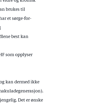
or eldre og kronisk
an brukes til
r et sørge-for-
g
lene best kan
RHF som opplyser
 og kan dermed ikke
 makuladegenerasjon).
gjengelig. Det er ønske