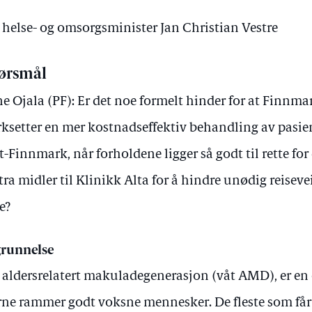
v helse- og omsorgsminister Jan Christian Vestre
ørsmål
ne Ojala (PF): Er det noe formelt hinder for at Finnm
rksetter en mer kostnadseffektiv behandling av pasi
t-Finnmark, når forholdene ligger så godt til rette for 
tra midler til Klinikk Alta for å hindre unødig reiseve
e?
runnelse
 aldersrelatert makuladegenerasjon (våt AMD), er 
rne rammer godt voksne mennesker. De fleste som f