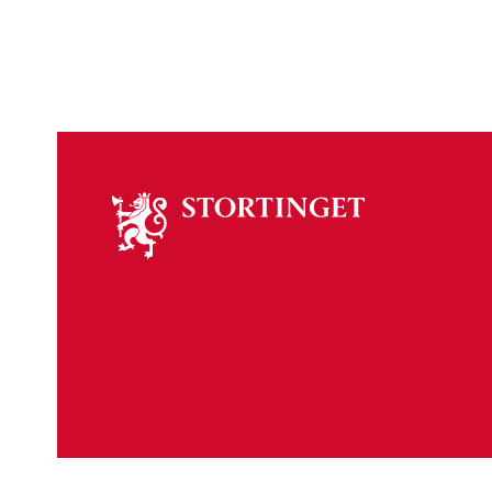
Om
stortinget