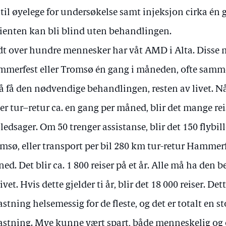
til øyelege for undersøkelse samt injeksjon cirka én
ienten kan bli blind uten behandlingen.
t over hundre mennesker har våt AMD i Alta. Disse må
merfest eller Tromsø én gang i måneden, ofte samm
 å få den nødvendige behandlingen, resten av livet. N
ser tur–retur ca. en gang per måned, blir det mange r
 ledsager. Om 50 trenger assistanse, blir det 150 flybil
msø, eller transport per bil 280 km tur-retur Hammerf
ed. Det blir ca. 1 800 reiser på et år. Alle må ha den
livet. Hvis dette gjelder ti år, blir det 18 000 reiser. Det
astning helsemessig for de fleste, og det er totalt en
astning. Mye kunne vært spart, både menneskelig og