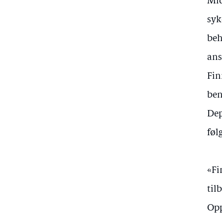
Mid
syk
beh
ans
Fin
ben
Dep
føl
«Fi
til
Opp