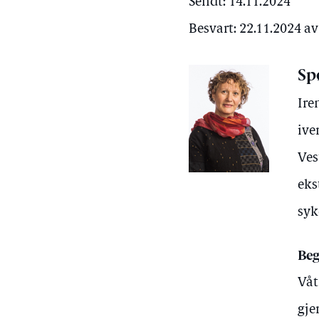
Sendt: 14.11.2024
Besvart: 22.11.2024 a
Sp
Ire
ive
Ves
eks
syk
Beg
Våt
gje