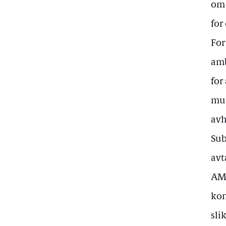
om 
for
For
amb
for
mul
avh
Sub
avt
AMD
kon
sli