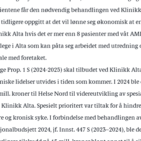
ientene får den nødvendig behandlingen ved Klinikk 
 tidligere oppgitt at det vil lønne seg økonomisk at en 
nikk Alta hvis det er mer enn 8 pasienter med våt AM
lege i Alta som kan påta seg arbeidet med utredning 
ale med foretaket.
lge Prop. 1 S (2024-2025) skal tilbudet ved Klinikk Alt
niske lidelser utvides i tiden som kommer. I 2024 ble 
mill. kroner til Helse Nord til videreutvikling av spes
 Klinikk Alta. Spesielt prioritert var tiltak for å hindr
re og kronisk syke. I forbindelse med behandlingen av
jonalbudsjett 2024, jf. Innst. 447 S (2023–2024), ble de