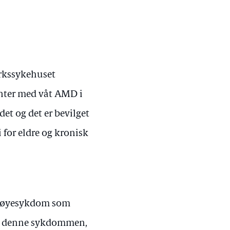
arkssykehuset
enter med våt AMD i
det og det er bevilget
i for eldre og kronisk
en øyesykdom som
år denne sykdommen,