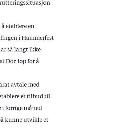
krutteringssituasjon
 å etablere en
elingen i Hammerfest
har så langt ikke
st Doc løp for å
arat avtale med
ablere et tilbud til
 i forrige måned
å kunne utvikle et