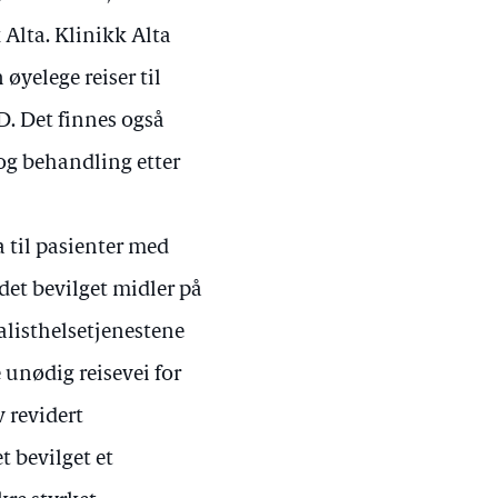
Alta. Klinikk Alta
øyelege reiser til
D. Det finnes også
og behandling etter
a til pasienter med
det bevilget midler på
ialisthelsetjenestene
e unødig reisevei for
 revidert
t bevilget et