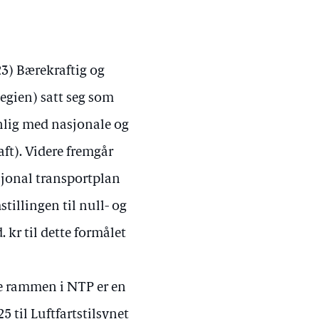
23) Bærekraftig og
tegien) satt seg som
enlig med nasjonale og
ft). Videre fremgår
asjonal transportplan
illingen til null- og
. kr til dette formålet
rte rammen i NTP er en
25 til Luftfartstilsynet