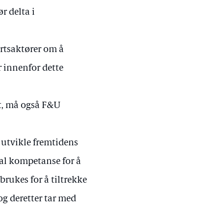
ør delta i
artsaktører om å
 innenfor dette
art, må også F&U
 å utvikle fremtidens
onal kompetanse for å
brukes for å tiltrekke
og deretter tar med