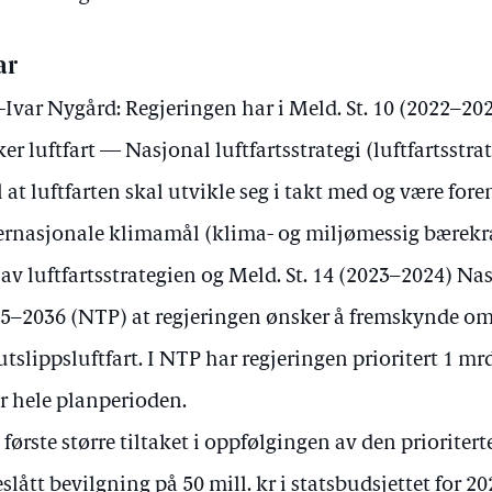
ar
-Ivar Nygård: Regjeringen har i Meld. St. 10 (2022–20
ker luftfart — Nasjonal luftfartsstrategi (luftfartsstra
 at luftfarten skal utvikle seg i takt med og være for
ernasjonale klimamål (klima- og miljømessig bærekra
 av luftfartsstrategien og Meld. St. 14 (2023–2024) N
5–2036 (NTP) at regjeringen ønsker å fremskynde omst
utslippsluftfart. I NTP har regjeringen prioritert 1 mrd
r hele planperioden.
 første større tiltaket i oppfølgingen av den priorite
eslått bevilgning på 50 mill. kr i statsbudsjettet for 20