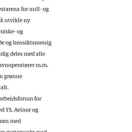
starena for null- og
 å utvikle ny
emiske- og
de og hensiktsmessig
dig deles med alle
thavnoperatører m.m.
den grønne
alt.
marbeidsforum for
ed YS. Avinor og
ammen med