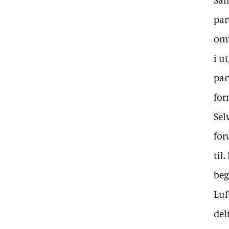
Sam
par
omf
i u
par
for
Sel
for
til
beg
Luf
del