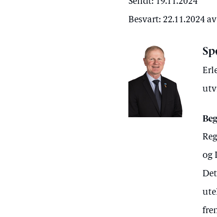
Sendt: 19.11.2024
Besvart: 22.11.2024 a
Sp
Erl
utv
Beg
Reg
og 
Det
ute
fre