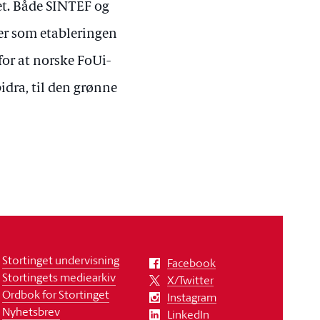
et. Både SINTEF og
ger som etableringen
or at norske FoUi-
bidra, til den grønne
Stortinget undervisning
Facebook
Stortingets mediearkiv
X/Twitter
Ordbok for Stortinget
Instagram
Nyhetsbrev
LinkedIn