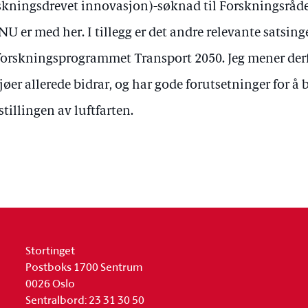
skningsdrevet innovasjon)-søknad til Forskningsråd
U er med her. I tillegg er det andre relevante satsin
forskningsprogrammet Transport 2050. Jeg mener derf
jøer allerede bidrar, og har gode forutsetninger for å 
tillingen av luftfarten.
Stortinget
Postboks 1700 Sentrum
0026 Oslo
Sentralbord: 23 31 30 50