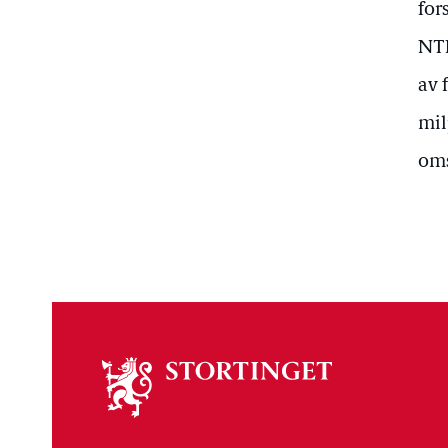
for
NTN
av 
mil
oms
Om
stortinget