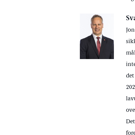
Sv
Jon
sik
mål
int
det
202
lav
ove
Det
for