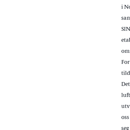
i N
sam
SIN
eta
omr
For
til
Det
luf
utv
oss
seg