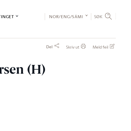
TINGET
NOR/ENG/SÁMI
SØK
Del
Skriv ut
Meld feil
rsen (H)