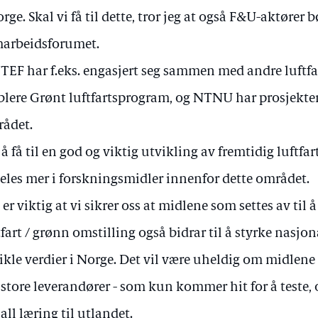
orge. Skal vi få til dette, tror jeg at også F&U-aktører b
arbeidsforumet.
TEF har f.eks. engasjert seg sammen med andre luftf
blere Grønt luftfartsprogram, og NTNU har prosjekter
ådet.
 å få til en god og viktig utvikling av fremtidig luftf
deles mer i forskningsmidler innenfor dette området.
 er viktig at vi sikrer oss at midlene som settes av til
tfart / grønn omstilling også bidrar til å styrke nasj
ikle verdier i Norge. Det vil være uheldig om midlene 
 store leverandører - som kun kommer hit for å teste, 
 all læring til utlandet.