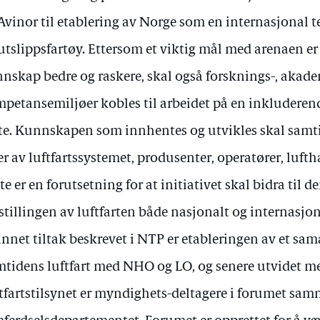
Avinor til etablering av Norge som en internasjonal te
utslippsfartøy. Ettersom et viktig mål med arenaen er
nskap bedre og raskere, skal også forsknings-, akad
petansemiljøer kobles til arbeidet på en inkluderen
e. Kunnskapen som innhentes og utvikles skal samti
er av luftfartssystemet, produsenter, operatører, luf
te er en forutsetning for at initiativet skal bidra til 
tillingen av luftfarten både nasjonalt og internasjon
annet tiltak beskrevet i NTP er etableringen av et sa
mtidens luftfart med NHO og LO, og senere utvidet m
tfartstilsynet er myndighets-deltagere i forumet s