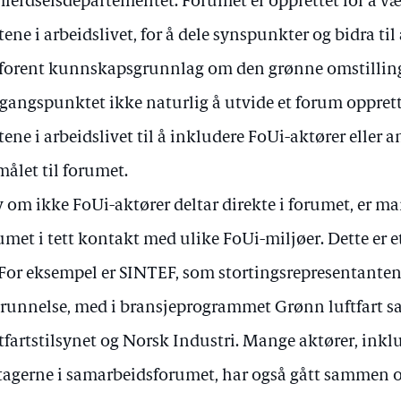
ferdselsdepartementet. Forumet er opprettet for å 
tene i arbeidslivet, for å dele synspunkter og bidra ti
orent kunnskapsgrunnlag om den grønne omstillingen
tgangspunktet ikke naturlig å utvide et forum oppret
tene i arbeidslivet til å inkludere FoUi-aktører eller 
målet til forumet.
v om ikke FoUi-aktører deltar direkte i forumet, er ma
umet i tett kontakt med ulike FoUi-miljøer. Dette er et
. For eksempel er SINTEF, som stortingsrepresentanten v
runnelse, med i bransjeprogrammet Grønn luftfart 
tfartstilsynet og Norsk Industri. Mange aktører, inklu
tagerne i samarbeidsforumet, har også gått sammen o