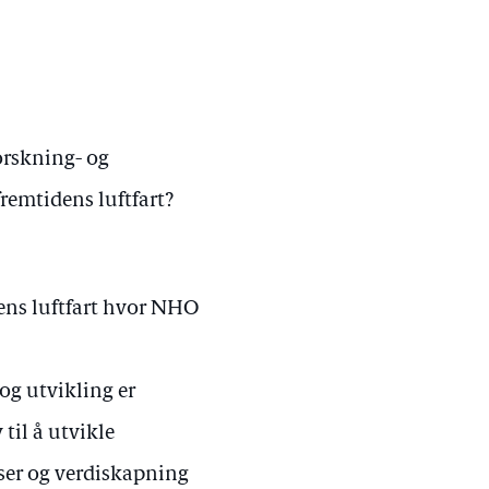
forskning- og
fremtidens luftfart?
ens luftfart hvor NHO
 og utvikling er
 til å utvikle
sser og verdiskapning