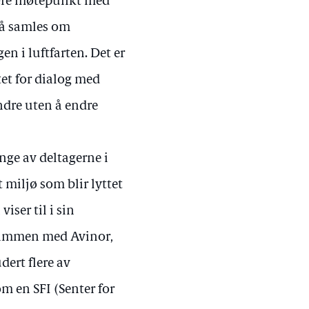
være møtepunkt med
l å samles om
 i luftfarten. Det er
tet for dialog med
andre uten å endre
nge av deltagerne i
 miljø som blir lyttet
iser til i sin
sammen med Avinor,
dert flere av
m en SFI (Senter for