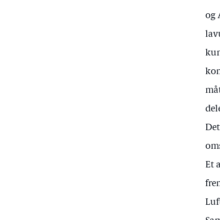
og 
lav
kun
kom
måt
del
Det
oms
Et 
fre
Luf