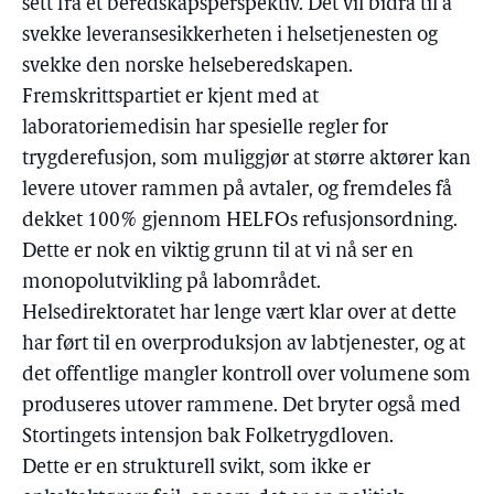
sett fra et beredskapsperspektiv. Det vil bidra til å
svekke leveransesikkerheten i helsetjenesten og
svekke den norske helseberedskapen.
Fremskrittspartiet er kjent med at
laboratoriemedisin har spesielle regler for
trygderefusjon, som muliggjør at større aktører kan
levere utover rammen på avtaler, og fremdeles få
dekket 100% gjennom HELFOs refusjonsordning.
Dette er nok en viktig grunn til at vi nå ser en
monopolutvikling på labområdet.
Helsedirektoratet har lenge vært klar over at dette
har ført til en overproduksjon av labtjenester, og at
det offentlige mangler kontroll over volumene som
produseres utover rammene. Det bryter også med
Stortingets intensjon bak Folketrygdloven.
Dette er en strukturell svikt, som ikke er