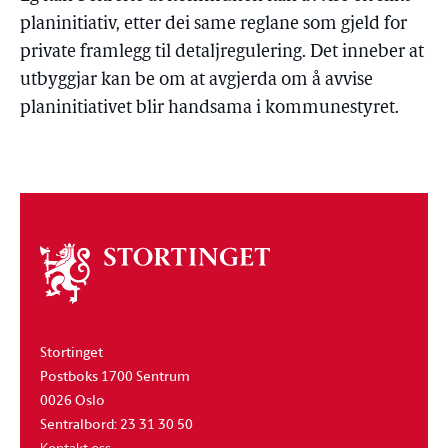
planinitiativ, etter dei same reglane som gjeld for
private framlegg til detaljregulering. Det inneber at
utbyggjar kan be om at avgjerda om å avvise
planinitiativet blir handsama i kommunestyret.
Om
stortinget
Stortinget
Postboks 1700 Sentrum
0026 Oslo
Sentralbord: 23 31 30 50
Kontakt oss