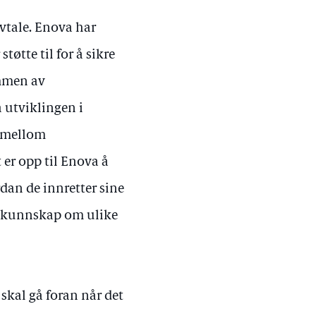
vtale. Enova har
tøtte til for å sikre
ammen av
å utviklingen i
t mellom
 er opp til Enova å
rdan de innretter sine
in kunnskap om ulike
 skal gå foran når det