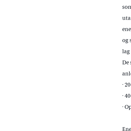
som
uta
ene
og 
lag
De 
anl
· 2
· 4
· O
Ene