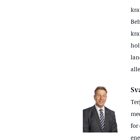
kra
Beh
kra
hol
lan
all
Sv
Ter
med
for
ene