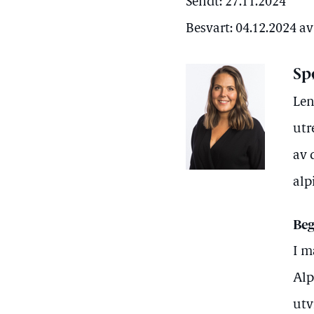
Sendt: 27.11.2024
Besvart: 04.12.2024 a
Sp
Len
utr
av 
alp
Beg
I m
Alp
utv