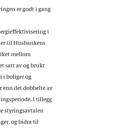
ringen er godt i gang
ergieffektivisering i
er til Husbankens
liket mellom
et satt av og brukt
i i boliger og
 enn det dobbelte av
tingsperiode. I tillegg
e styringsavtalen
er, og bidra til