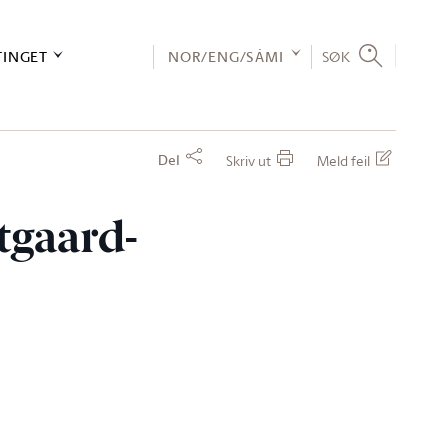
TINGET
NOR/ENG/SÁMI
SØK
Del
Skriv ut
Meld feil
tgaard-