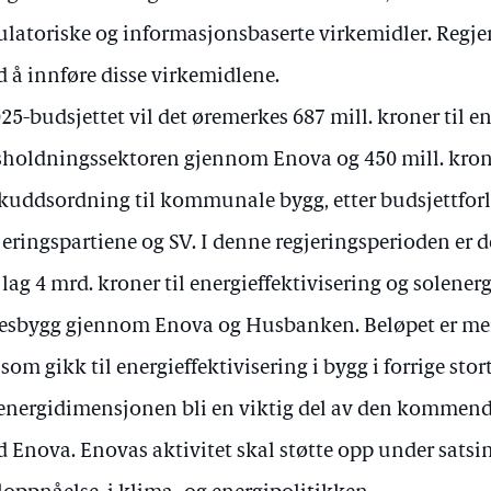
ulatoriske og informasjonsbaserte virkemidler. Regje
 å innføre disse virkemidlene.
025-budsjettet vil det øremerkes 687 mill. kroner til en
holdningssektoren gjennom Enova og 450 mill. kron
skuddsordning til kommunale bygg, etter budsjettfor
jeringspartiene og SV. I denne regjeringsperioden er d
lag 4 mrd. kroner til energieffektivisering og solenerg
esbygg gjennom Enova og Husbanken. Beløpet er mer
 som gikk til energieffektivisering i bygg i forrige stor
 energidimensjonen bli en viktig del av den kommend
 Enova. Enovas aktivitet skal støtte opp under satsing