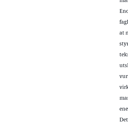
mål
Eno
fag
at 
sty
tek
uts
vur
vir
mar
ene
Det