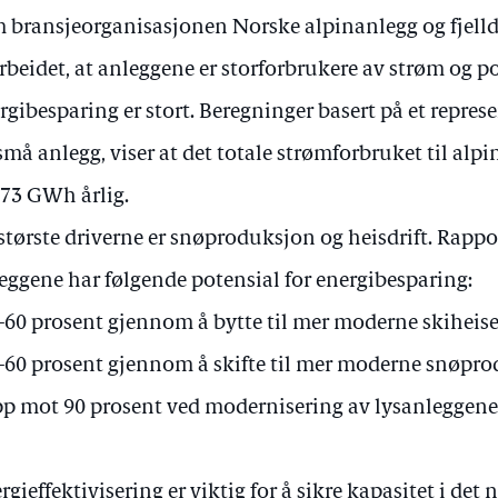
 bransjeorganisasjonen Norske alpinanlegg og fjellde
rbeidet, at anleggene er storforbrukere av strøm og po
rgibesparing er stort. Beregninger basert på et represe
små anlegg, viser at det totale strømforbruket til al
 73 GWh årlig.
største driverne er snøproduksjon og heisdrift. Rappor
eggene har følgende potensial for energibesparing:
0-60 prosent gjennom å bytte til mer moderne skiheise
0-60 prosent gjennom å skifte til mer moderne snøpr
pp mot 90 prosent ved modernisering av lysanleggen
rgieffektivisering er viktig for å sikre kapasitet i det 