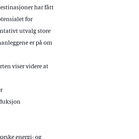
stinasjoner har fått
tensialet for
ntativt utvalg store
pinanleggene er på om
ten viser videre at
r
oduksjon
e
norske energi- og