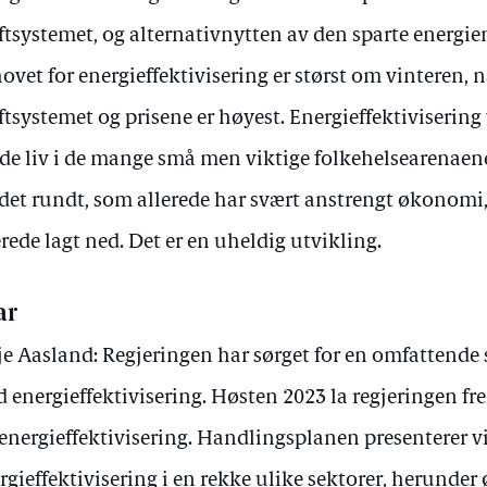
ftsystemet, og alternativnytten av den sparte energien
ovet for energieffektivisering er størst om vinteren, n
ftsystemet og prisene er høyest. Energieffektivisering v
de liv i de mange små men viktige folkehelsearenaen
det rundt, som allerede har svært anstrengt økonomi, 
erede lagt ned. Det er en uheldig utvikling.
ar
je Aasland: Regjeringen har sørget for en omfattende 
 energieffektivisering. Høsten 2023 la regjeringen f
 energieffektivisering. Handlingsplanen presenterer v
rgieffektivisering i en rekke ulike sektorer, herunde