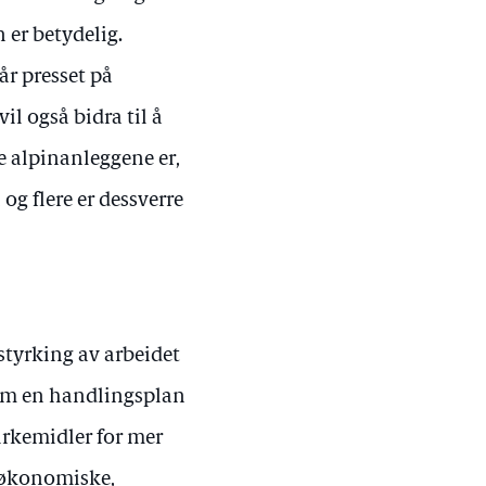
 er betydelig.
år presset på
il også bidra til å
e alpinanleggene er,
og flere er dessverre
styrking av arbeidet
rem en handlingsplan
irkemidler for mer
r økonomiske,