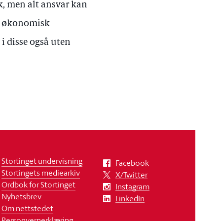
ak, men alt ansvar kan
er økonomisk
i disse også uten
Stortinget undervisning
Facebook
Stortingets mediearkiv
X/Twitter
Ordbok for Stortinget
Instagram
Nyhetsbrev
LinkedIn
Om nettstedet
Personvernerklæring