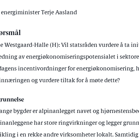
v energiminister Terje Aasland
ørsmål
e Westgaard-Halle (H): Vil statsråden vurdere å ta init
edning av energiøkonomiseringspotensialet i sektore
dagens incentivordninger for energiøkonomisering, 
innæringen og vurdere tiltak for å møte dette?
runnelse
ange bygder er alpinanlegget navet og hjørnestensbed
inanleggene har store ringvirkninger og legger grunn
ikling i en rekke andre virksomheter lokalt. Samtidig