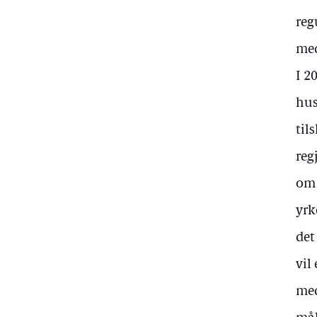
reg
med
I 2
hus
til
reg
om 
yrk
det
vil
med