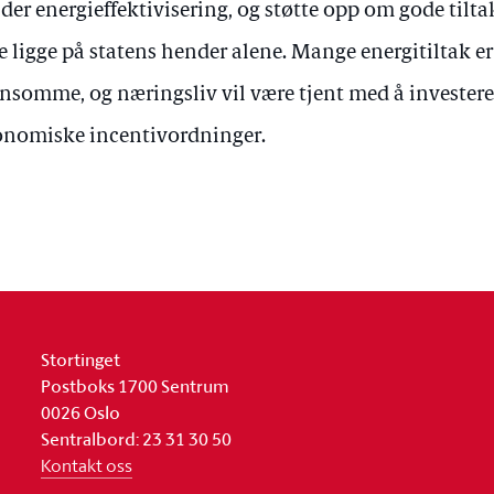
lder energieffektivisering, og støtte opp om gode tilt
e ligge på statens hender alene. Mange energitiltak 
nsomme, og næringsliv vil være tjent med å investere 
nomiske incentivordninger.
Stortinget
Postboks 1700 Sentrum
0026 Oslo
Sentralbord: 23 31 30 50
Kontakt oss