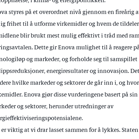
oppnåelse, i klima- og energipolitikken.
va styres på et overordnet nivå gjennom en fireårig a
lig frihet til å utforme virkemidler og hvem de tildeler s
midlene blir brukt mest mulig effektivt i tråd med r
ringsavtalen. Dette gir Enova mulighet til å reagere p
nologiløp og markeder, og forholde seg til samspille
lippsreduksjoner, energiresultater og innovasjon. Det
dere hvilke markeder og sektorer de går inn i, og hvo
kemidler. Enova gjør disse vurderingene basert på s
keder og sektorer, herunder utredninger av
rgieffektiviseringspotensialene.
 er viktig at vi drar lasset sammen for å lykkes. Staten