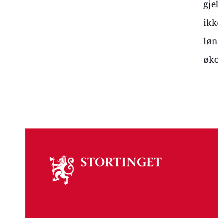
gje
ikk
løn
øko
Om
stortinget