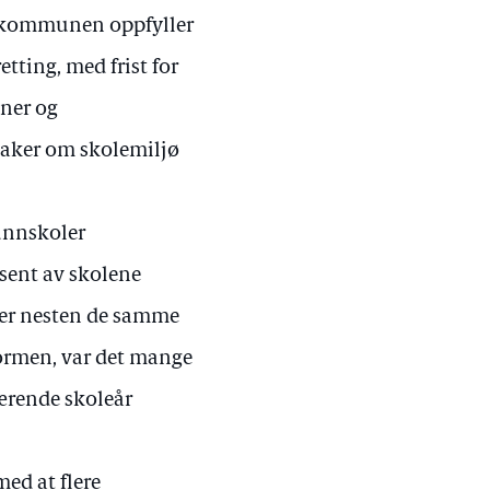
eskommunen oppfyller
etting, med frist for
uner og
saker om skolemiljø
runnskoler
osent av skolene
e er nesten de samme
normen, var det mange
ærende skoleår
med at flere