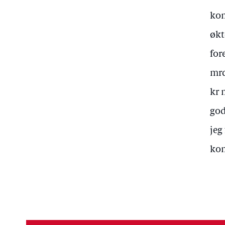
kom
økt
for
mrd
kr 
god
jeg
kom