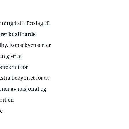
ing i sitt forslag til
ører knallharde
tilby. Konsekvensen er
en gjør at
rekraft for
kstra bekymret for at
ammer av nasjonal og
ort en
le