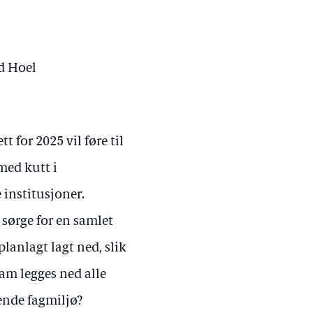
d Hoel
t for 2025 vil føre til
med kutt i
institusjoner.
 sørge for en samlet
lanlagt lagt ned, slik
am legges ned alle
ende fagmiljø?