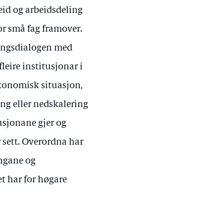
id og arbeidsdeling
or små fag framover.
ingsdialogen med
leire institusjonar i
økonomisk situasjon,
ing eller nedskalering
usjonane gjer og
 sett. Overordna har
ingane og
t har for høgare