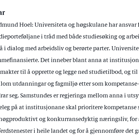
ar
mund Hoel: Universiteta og høgskulane har ansvar 
dieporteføljane i tråd med både studiesøking og ar
å i dialog med arbeidsliv og berørte parter. Universit
mefinansierte. Det inneber blant anna at institusjona
lmakter til å opprette og legge ned studietilbod, og til
lom utdanningar og fagmiljø etter som kompetanse-
rar seg. Samstundes er regjeringa mellom anna i uts
eleg på at institusjonane skal prioritere kompetanse
 høgproduktivt og konkurransedyktig næringsliv, for
ferdstenester i heile landet og for å gjennomføre det g