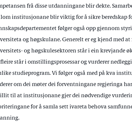
petansen frå disse utdanningane blir dekte. Samarbe
lom institusjonane blir viktig for å sikre beredskap f
nskapsdepartementet følger også opp gjennom styr
versiteta og høgskulane. Generelt er eg kjend med at f
versitets- og høgskulesektoren står i ein krevjande 
 fleire står i omstillingsprosessar og vurderer nedlegg
ulike studieprogram. Vi følger også med på kva instit
derer om dei møter dei forventningane regjeringa har
tillit til at institusjonane gjer dei nødvendige vurder
oriteringane for å samla sett ivareta behova samfunne
anning.