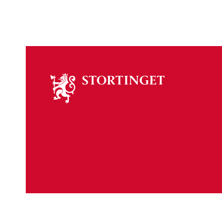
Om
stortinget