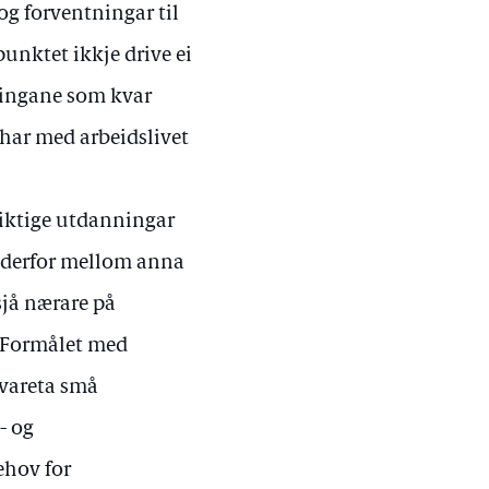
og forventningar til
nktet ikkje drive ei
eringane som kvar
 har med arbeidslivet
viktige utdanningar
 derfor mellom anna
sjå nærare på
. Formålet med
ivareta små
- og
ehov for