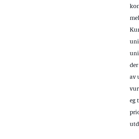
kom
mel
Kun
uni
uni
der
av 
vur
eg 
pri
utd