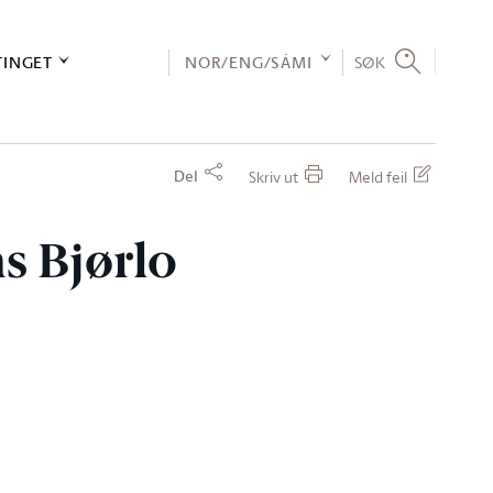
TINGET
NOR/ENG/SÁMI
SØK
Del
Skriv ut
Meld feil
ns Bjørlo