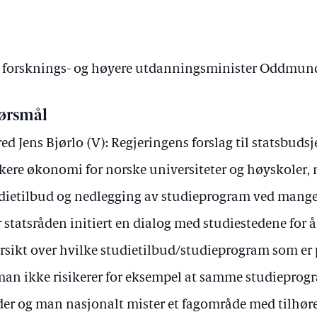
av forsknings- og høyere utdanningsminister Oddmun
ørsmål
red Jens Bjørlo (V): Regjeringens forslag til statsbudsjet
kere økonomi for norske universiteter og høyskoler, 
dietilbud og nedlegging av studieprogram ved mange 
 statsråden initiert en dialog med studiestedene for å
rsikt over hvilke studietilbud/studieprogram som er p
man ikke risikerer for eksempel at samme studieprogr
der og man nasjonalt mister et fagområde med tilhør