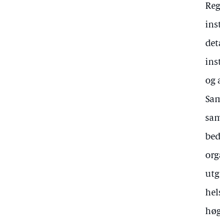
Reg
ins
det
ins
og 
Sam
sam
bed
org
utg
hel
høg