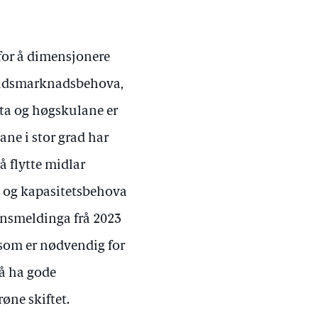
for å dimensjonere
beidsmarknadsbehova,
eta og høgskulane er
ne i stor grad har
 å flytte midlar
 og kapasitetsbehova
ynsmeldinga frå 2023
 som er nødvendig for
 å ha gode
røne skiftet.