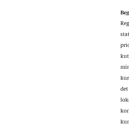
Beg
Reg
sta
pri
kut
min
kur
det
lok
kon
kun