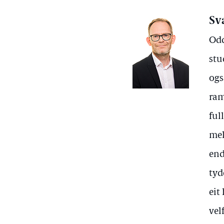
Sv
Odd
stu
ogs
ram
ful
mel
end
tyd
eit
vel