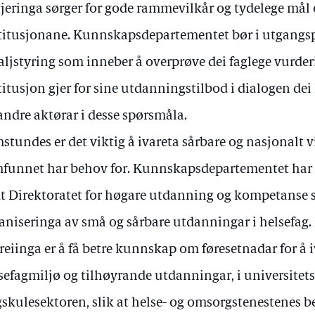
jeringa sørger for gode rammevilkår og tydelege mål 
titusjonane. Kunnskapsdepartementet bør i utgangspu
aljstyring som inneber å overprøve dei faglege vurd
titusjon gjer for sine utdanningstilbod i dialogen dei
andre aktørar i desse spørsmåla.
stundes er det viktig å ivareta sårbare og nasjonalt 
funnet har behov for. Kunnskapsdepartementet har
t Direktoratet for høgare utdanning og kompetanse 
aniseringa av små og sårbare utdanningar i helsefag
reiinga er å få betre kunnskap om føresetnadar for å 
sefagmiljø og tilhøyrande utdanningar, i universitets
skulesektoren, slik at helse- og omsorgstenestenes b