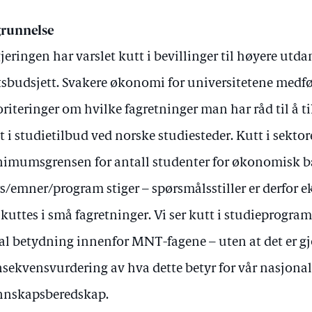
runnelse
jeringen har varslet kutt i bevillinger til høyere utdann
tsbudsjett. Svakere økonomi for universitetene medf
oriteringer om hvilke fagretninger man har råd til å 
t i studietilbud ved norske studiesteder. Kutt i sektor
imumsgrensen for antall studenter for økonomisk bæ
s/emner/program stiger – spørsmålsstiller er derfor e
 kuttes i små fagretninger. Vi ser kutt i studieprogr
al betydning innenfor MNT-fagene – uten at det er gj
sekvensvurdering av hva dette betyr for vår nasjona
nskapsberedskap.