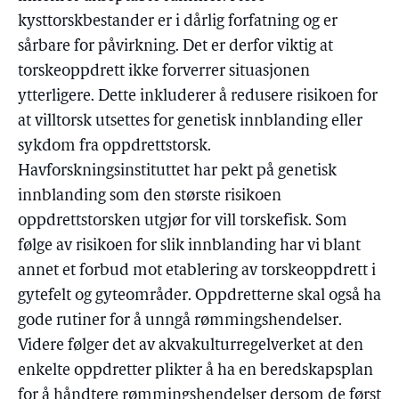
kysttorskbestander er i dårlig forfatning og er
sårbare for påvirkning. Det er derfor viktig at
torskeoppdrett ikke forverrer situasjonen
ytterligere. Dette inkluderer å redusere risikoen for
at villtorsk utsettes for genetisk innblanding eller
sykdom fra oppdrettstorsk.
Havforskningsinstituttet har pekt på genetisk
innblanding som den største risikoen
oppdrettstorsken utgjør for vill torskefisk. Som
følge av risikoen for slik innblanding har vi blant
annet et forbud mot etablering av torskeoppdrett i
gytefelt og gyteområder. Oppdretterne skal også ha
gode rutiner for å unngå rømmingshendelser.
Videre følger det av akvakulturregelverket at den
enkelte oppdretter plikter å ha en beredskapsplan
for å håndtere rømmingshendelser dersom de først