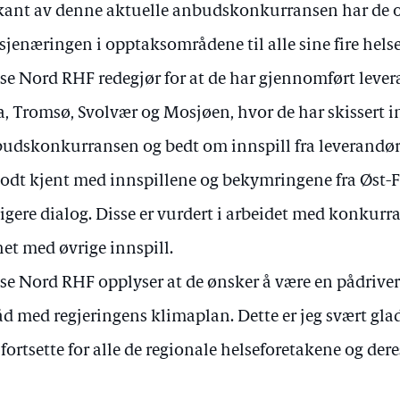
kant av denne aktuelle anbudskonkurransen har de o
sjenæringen i opptaksområdene til alle sine fire hels
se Nord RHF redegjør for at de har gjennomført leve
a, Tromsø, Svolvær og Mosjøen, hvor de har skissert 
udskonkurransen og bedt om innspill fra leverandø
godt kjent med innspillene og bekymringene fra Øst-
ligere dialog. Disse er vurdert i arbeidet med konkurr
het med øvrige innspill.
se Nord RHF opplyser at de ønsker å være en pådriver 
råd med regjeringens klimaplan. Dette er jeg svært glad
fortsette for alle de regionale helseforetakene og dere