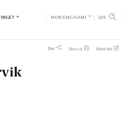
TINGET
NOR/ENG/SÁMI
SØK
Del
Skriv ut
Meld feil
rvik