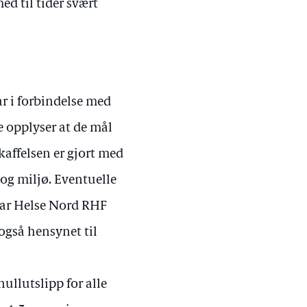
ed til tider svært
r i forbindelse med
e opplyser at de mål
kaffelsen er gjort med
og miljø. Eventuelle
 har Helse Nord RHF
også hensynet til
ullutslipp for alle