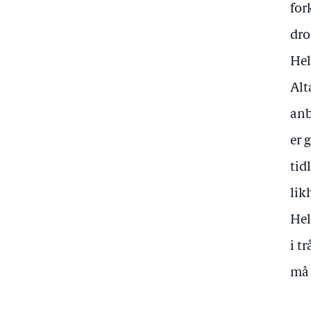
for
dro
Hel
Alt
anb
er 
tid
lik
Hel
i t
må 