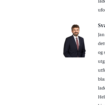
lad
ufo
Sv
Jan
det
og 
utg
utf
bla
lad
Hel