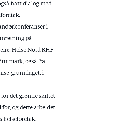
gså hatt dialog med
eforetak.
randørkonferanser i
innretning på
rene. Helse Nord RHF
Finnmark, også fra
anse-grunnlaget, i
for det grønne skiftet
 for, og dette arbeidet
s helseforetak.