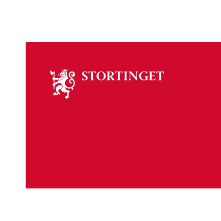
Om
stortinget