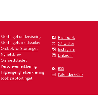
Stortinget undervisning
Facebook
Stortingets mediearkiv
X/Twitter
Ordbok for Stortinget
Instagram
Nyhetsbrev
LinkedIn
Om nettstedet
Personvernerklæring
RSS
Tilgjengelighetserklæring
Kalender (iCal)
Jobb på Stortinget