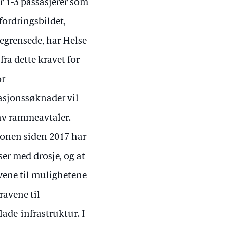
r 1-3 passasjerer som
fordringsbildet,
begrensede, har Helse
ra dette kravet for
or
sasjonssøknader vil
 av rammeavtaler.
ionen siden 2017 har
er med drosje, og at
avene til mulighetene
ravene til
lade-infrastruktur. I