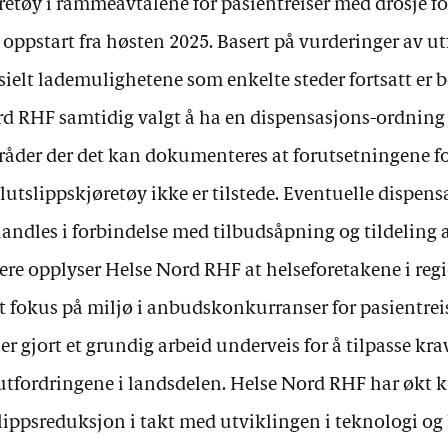
retøy i rammeavtalene for pasientreiser med drosje fo
 oppstart fra høsten 2025. Basert på vurderinger av ut
sielt lademulighetene som enkelte steder fortsatt er 
d RHF samtidig valgt å ha en dispensasjons-ordning f
åder der det kan dokumenteres at forutsetningene f
lutslippskjøretøy ikke er tilstede. Eventuelle dispen
andles i forbindelse med tilbudsåpning og tildeling
ere opplyser Helse Nord RHF at helseforetakene i reg
t fokus på miljø i anbudskonkurranser for pasientreis
 er gjort et grundig arbeid underveis for å tilpasse kr
utfordringene i landsdelen. Helse Nord RHF har økt k
lippsreduksjon i takt med utviklingen i teknologi og 