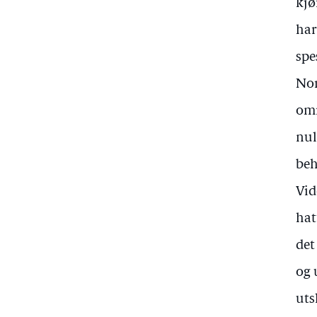
kjø
har
spe
Nor
omr
nul
beh
Vid
hat
det
og 
uts