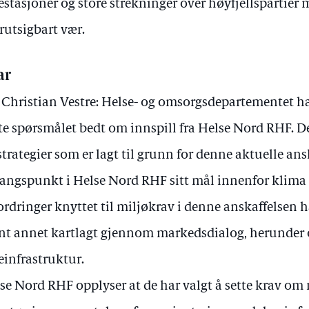
estasjoner og store strekninger over høyfjellspartier m
rutsigbart vær.
ar
 Christian Vestre: Helse- og omsorgsdepartementet ha
te spørsmålet bedt om innspill fra Helse Nord RHF. D
strategier som er lagt til grunn for denne aktuelle ans
angspunkt i Helse Nord RHF sitt mål innenfor klima 
ordringer knyttet til miljøkrav i denne anskaffelsen
nt annet kartlagt gjennom markedsdialog, herunder 
einfrastruktur.
se Nord RHF opplyser at de har valgt å sette krav om n