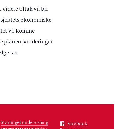
Videre tiltak vil bli
rosjektets økonomiske
ntet vil komme
e planen, vurderinger
ølger av
Stortinget undervisning
Facebook