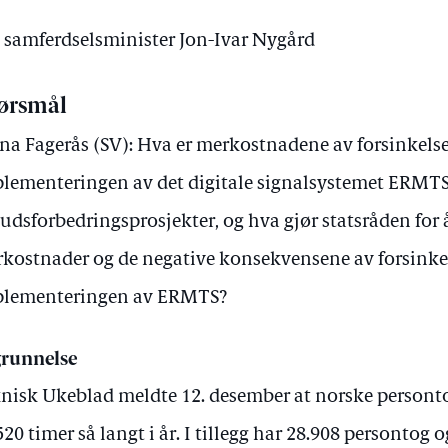
v samferdselsminister Jon-Ivar Nygård
ørsmål
a Fagerås (SV): Hva er merkostnadene av forsinkelse
lementeringen av det digitale signalsystemet ERMTS
budsforbedringsprosjekter, og hva gjør statsråden for 
kostnader og de negative konsekvensene av forsinke
plementeringen av ERMTS?
runnelse
nisk Ukeblad meldte 12. desember at norske persontog
520 timer så langt i år. I tillegg har 28.908 persontog 