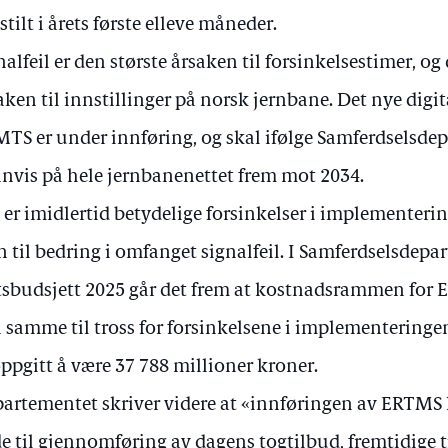
stilt i årets første elleve måneder.
nalfeil er den største årsaken til forsinkelsestimer, og
aken til innstillinger på norsk jernbane. Det nye digi
TS er under innføring, og skal ifølge Samferdselsdep
nnvis på hele jernbanenettet frem mot 2034.
 er imidlertid betydelige forsinkelser i implementeri
n til bedring i omfanget signalfeil. I Samferdselsdepar
tsbudsjett 2025 går det frem at kostnadsrammen for 
 samme til tross for forsinkelsene i implementerin
oppgitt å være 37 788 millioner kroner.
artementet skriver videre at «innføringen av ERTMS
e til gjennomføring av dagens togtilbud, fremtidige 