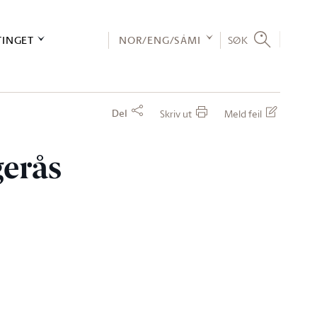
TINGET
NOR/ENG/SÁMI
SØK
Del
Skriv ut
Meld feil
gerås