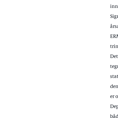
inn
Sig
års
ERM
tri
Det
teg
sta
den
er 
Dep
båd