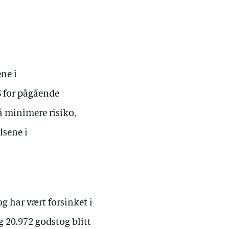
ne i
 for pågående
å minimere risiko,
lsene i
 har vært forsinket i
og 20.972 godstog blitt