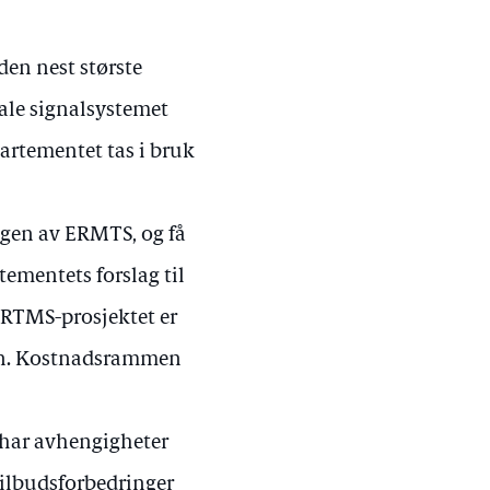
 den nest største
tale signalsystemet
artementet tas i bruk
ngen av ERMTS, og få
tementets forslag til
ERTMS-prosjektet er
gen. Kostnadsrammen
 har avhengigheter
tilbudsforbedringer