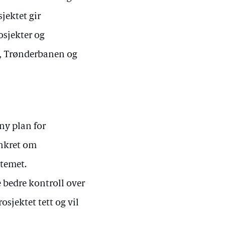
jektet gir
osjekter og
n, Trønderbanen og
ny plan for
onkret om
stemet.
 bedre kontroll over
osjektet tett og vil