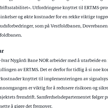
driftsstabilitet». Utfordringene knyttet til ERTMS-pros
sinkelser og økte kostnader for en rekke viktige togpr
budsforbedringer, som på Vestfoldbanen, Dovrebane
foldbanen.
ar
-Ivar Nygård: Bane NOR arbeider med å utarbeide en 
ullingen av ERTMS. Det er derfor for tidlig å si noe k
kostnader knyttet til implementeringen av signalsy
nnomgangen er viktig for å redusere risikoen og sikre
sjektets fremdrift. Samferdselsdepartementet følger pr
tsette å gjøre det fremover.