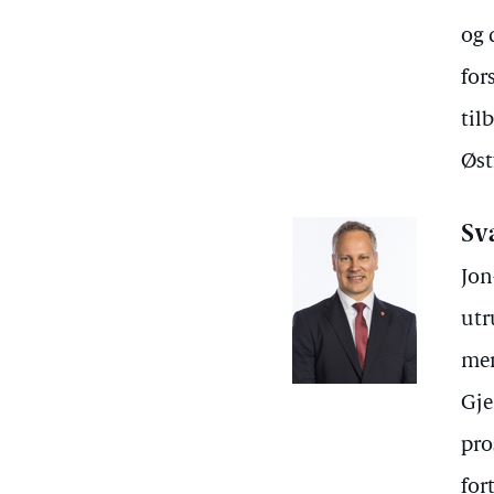
og 
for
til
Øst
Sv
Jon
utr
mer
Gje
pro
for