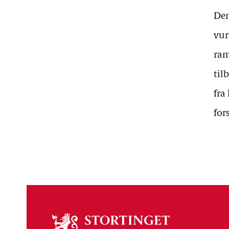
Den
vur
ram
til
fra
for
Om