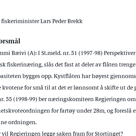
 fiskeriminister Lars Peder Brekk
ørsmål
mi Bæivi (A): I St.meld. nr. 51 (1997-98) Perspektiver
sk fiskerinæring, slås det fast at deler av flåten treng
asiteten bygges opp. Kystflåten har høyest gjennomsni
e kvotene for små til at det er lønnsomt å skifte ut de 
nr. 55 (1998-99) ber næringskomiteen Regjeringen om
etskvoteordningen for fartøy under 28m, og foreslå e
ne ordningen.
 vil Regjeringen legge saken fram for Stortinget?