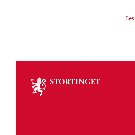
Les
Om
stortinget