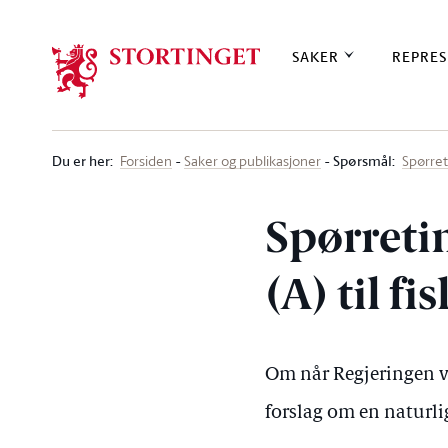
Stortinget.no
SAKER
REPRES
Du er her
:
Spørsmål:
Forsiden
Saker og publikasjoner
Spørre
Spørreti
(A) til f
Om når Regjeringen v
forslag om en naturli