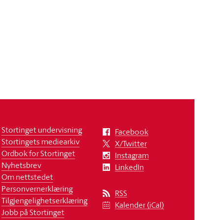
Stortinget undervisning
Facebook
Stortingets mediearkiv
X/Twitter
Ordbok for Stortinget
Instagram
Nyhetsbrev
LinkedIn
Om nettstedet
Personvernerklæring
RSS
Tilgjengelighetserklæring
Kalender (iCal)
Jobb på Stortinget