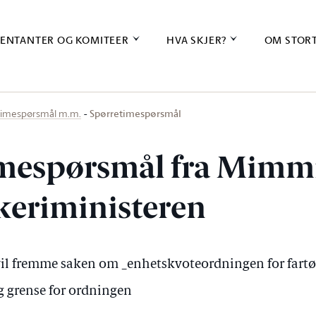
ENTANTER OG KOMITEER
HVA SKJER?
OM STOR
Spørretimespørsmål
timespørsmål m.m.
mespørsmål fra Mimm
iskeriministeren
il fremme saken om _enhetskvoteordningen for fart
g grense for ordningen