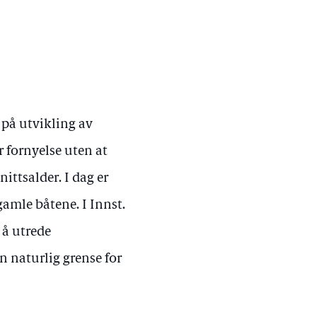
 på utvikling av
er fornyelse uten at
ttsalder. I dag er
gamle båtene. I Innst.
 å utrede
n naturlig grense for