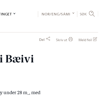
TINGET
NOR/ENG/SÁMI
SØK
Del
Skriv ut
Meld feil
i Bæivi
øy under 28 m_, med