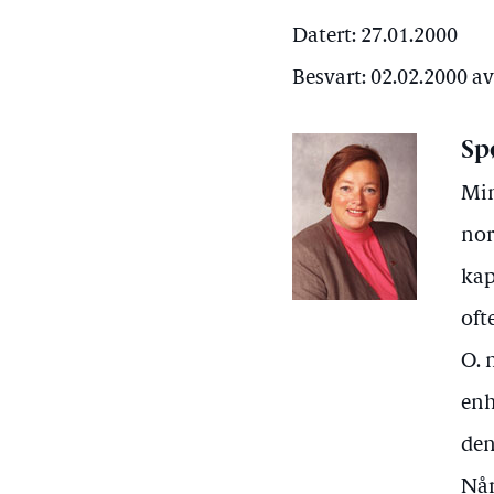
Datert: 27.01.2000
Besvart: 02.02.2000 av
Sp
Mim
nor
kap
oft
O. 
enh
den
Når