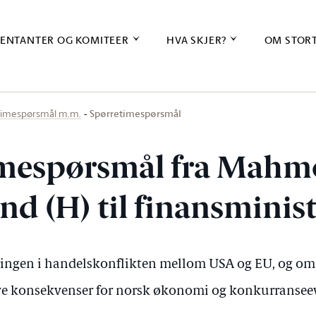
ENTANTER OG KOMITEER
HVA SKJER?
OM STOR
Spørretimespørsmål
timespørsmål m.m.
imespørsmål fra Mah
d (H) til finansminis
ingen i handelskonflikten mellom USA og EU, og om 
ive konsekvenser for norsk økonomi og konkurransee