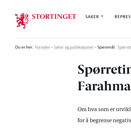
Stortinget.no
SAKER
REPRES
Du er her
:
Spørsmål:
Forsiden
Saker og publikasjoner
Spørre
Spørret
Farahman
Om hva som er utvikl
for å begrense negat