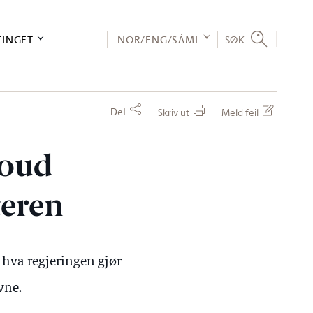
TINGET
NOR/ENG/SÁMI
SØK
Del
Skriv ut
Meld feil
moud
teren
hva regjeringen gjør
vne.