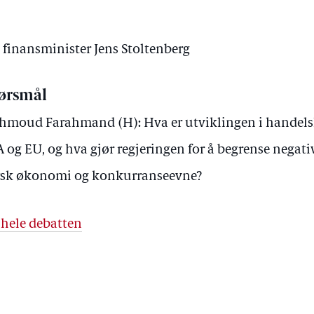
v finansminister Jens Stoltenberg
ørsmål
moud Farahmand (H): Hva er utviklingen i handel
 og EU, og hva gjør regjeringen for å begrense negat
sk økonomi og konkurranseevne?
 hele debatten