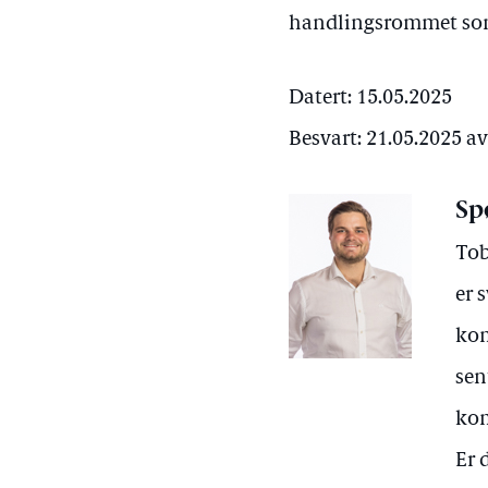
handlingsrommet so
Datert: 15.05.2025
Besvart: 21.05.2025 a
Sp
Tob
er 
kom
sen
kom
Er 