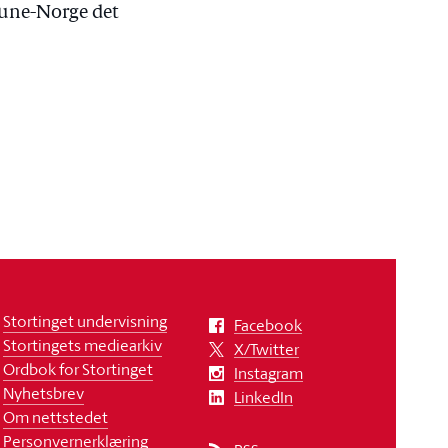
mune-Norge det
Stortinget undervisning
Facebook
Stortingets mediearkiv
X/Twitter
Ordbok for Stortinget
Instagram
Nyhetsbrev
LinkedIn
Om nettstedet
Personvernerklæring