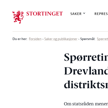
Stortinget.no
SAKER
REPRES
Du er her
:
Spørsmål:
Forsiden
Saker og publikasjoner
Spørre
Spørreti
Drevland
distrikt
Om statsråden mener