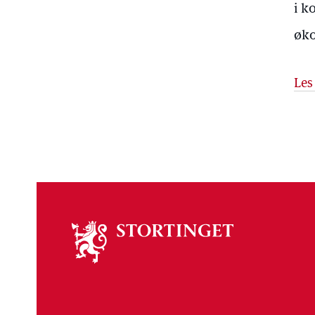
i k
øko
Les
Om
stortinget