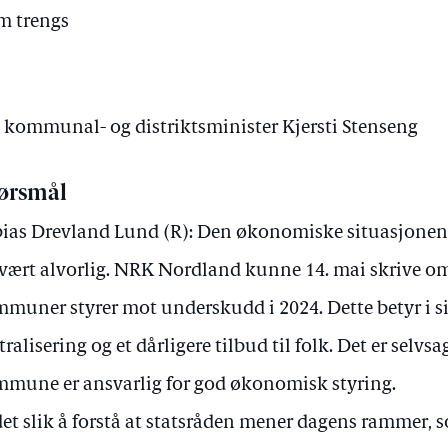
m trengs
v kommunal- og distriktsminister Kjersti Stenseng
ørsmål
ias Drevland Lund (R): Den økonomiske situasjon
svært alvorlig. NRK Nordland kunne 14. mai skrive om
muner styrer mot underskudd i 2024. Dette betyr i sin
tralisering og et dårligere tilbud til folk. Det er selvsa
mune er ansvarlig for god økonomisk styring.
det slik å forstå at statsråden mener dagens rammer, s