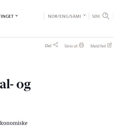
TINGET
NOR/ENG/SÁMI
SØK
Del
Skriv ut
Meld feil
l- og
 økonomiske