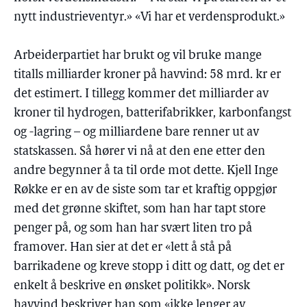
nytt industrieventyr.» «Vi har et verdensprodukt.»
Arbeiderpartiet har brukt og vil bruke mange
titalls milliarder kroner på havvind: 58 mrd. kr er
det estimert. I tillegg kommer det milliarder av
kroner til hydrogen, batterifabrikker, karbonfangst
og -lagring – og milliardene bare renner ut av
statskassen. Så hører vi nå at den ene etter den
andre begynner å ta til orde mot dette. Kjell Inge
Røkke er en av de siste som tar et kraftig oppgjør
med det grønne skiftet, som han har tapt store
penger på, og som han har svært liten tro på
framover. Han sier at det er «lett å stå på
barrikadene og kreve stopp i ditt og datt, og det er
enkelt å beskrive en ønsket politikk». Norsk
havvind beskriver han som «ikke lenger av