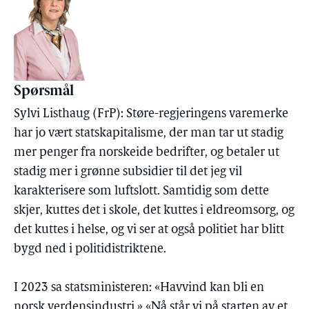
Spørsmål
Sylvi Listhaug (FrP): Støre-regjeringens varemerke
har jo vært statskapitalisme, der man tar ut stadig
mer penger fra norskeide bedrifter, og betaler ut
stadig mer i grønne subsidier til det jeg vil
karakterisere som luftslott. Samtidig som dette
skjer, kuttes det i skole, det kuttes i eldreomsorg, og
det kuttes i helse, og vi ser at også politiet har blitt
bygd ned i politidistriktene.
I 2023 sa statsministeren: «Havvind kan bli en
norsk verdensindustri.» «Nå står vi på starten av et