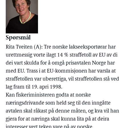
Spørsmål
Rita Tveiten (A): Tre norske lakseeksportørar har
urettmessig vorte ilagt 14 % straffetoll av EU av di
dei vart skulda for å omgå prisavtalen Norge har
med EU. Trass i at EU-kommisjonen har varsla at
straffetollen var uberettiga, vil straffetollen stå ved
lag fram til 19. apri 1998.
Kan fiskeriministeren godta at norske
næringsdrivande som held seg til den inngåtte
avtalen skal råkast på denne måten, og kva vil han
gjera for at næringa skal kunna lita på at deira
interesser vert teken vare på av norske