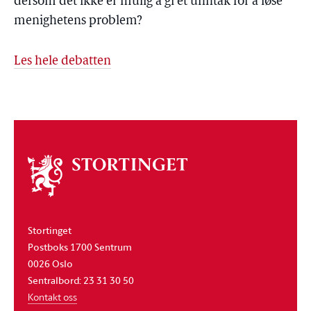
dersom det ikke er mulig å gi et unntak for å løse
menighetens problem?
Les hele debatten
Om
stortinget
Stortinget
Postboks 1700 Sentrum
0026 Oslo
Sentralbord: 23 31 30 50
Kontakt oss