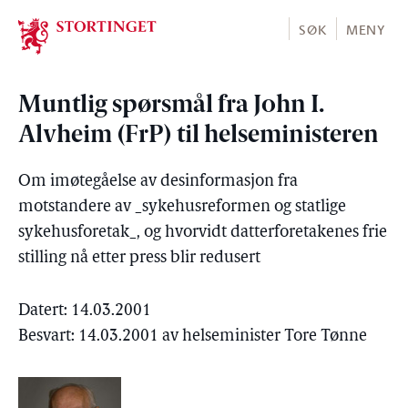
Stortinget.no
SØK
MENY
Muntlig spørsmål fra John I.
Alvheim (FrP) til helseministeren
Om imøtegåelse av desinformasjon fra
motstandere av _sykehusreformen og statlige
sykehusforetak_, og hvorvidt datterforetakenes frie
stilling nå etter press blir redusert
Datert: 14.03.2001
Besvart: 14.03.2001 av helseminister Tore Tønne