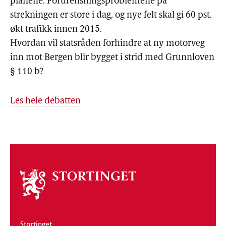
planene. Forurensningsproblemene på
strekningen er store i dag, og nye felt skal gi 60 pst.
økt trafikk innen 2015.
Hvordan vil statsråden forhindre at ny motorveg
inn mot Bergen blir bygget i strid med Grunnloven
§ 110 b?
Les hele debatten
Om
stortinget
Stortinget