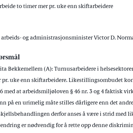
beide to timer mer pr. uke enn skiftarbeidere
v arbeids- og administrasjonsminister Victor D. Nor
ørsmål
ita Bekkemellem (A): Turnusarbeidere i helsesektore
 pr. uke enn skiftarbeidere. Likestillingsombudet kon
6 med at arbeidsmiljøloven § 46 nr. 3 og 4 faktisk virk
nn på en urimelig måte stilles dårligere enn det andre
skjellsbehandlingen derfor anses å være i strid med li
endring er nødvendig for å rette opp denne diskrimi