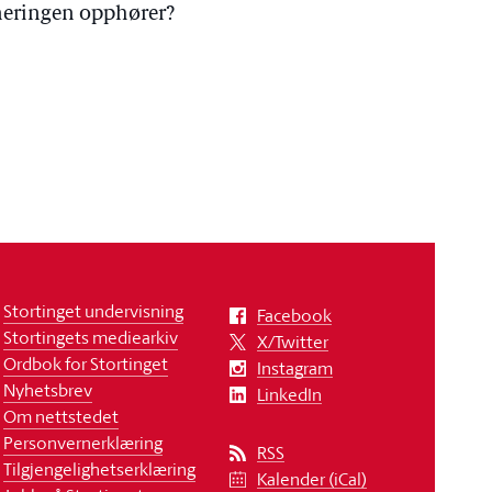
ineringen opphører?
Stortinget undervisning
Facebook
Stortingets mediearkiv
X/Twitter
Ordbok for Stortinget
Instagram
Nyhetsbrev
LinkedIn
Om nettstedet
Personvernerklæring
RSS
Tilgjengelighetserklæring
Kalender (iCal)