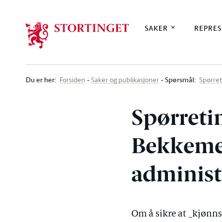
Stortinget.no
SAKER
REPRES
Du er her
:
Spørsmål:
Forsiden
Saker og publikasjoner
Spørre
Spørreti
Bekkemel
administ
Om å sikre at _kjønns