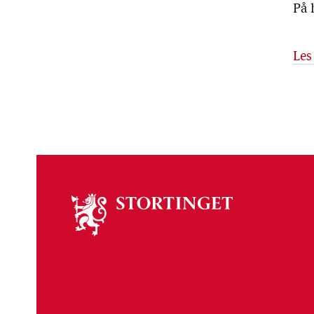
På 
Les
Om
stortinget