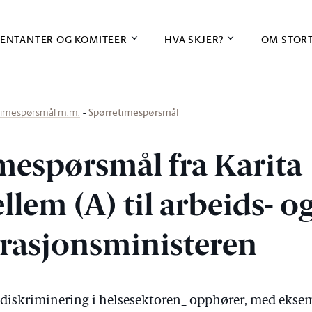
ENTANTER OG KOMITEER
HVA SKJER?
OM STOR
Spørretimespørsmål
timespørsmål m.m.
mespørsmål fra Karita
lem (A) til arbeids- o
rasjonsministeren
diskriminering i helsesektoren_ opphører, med eksem