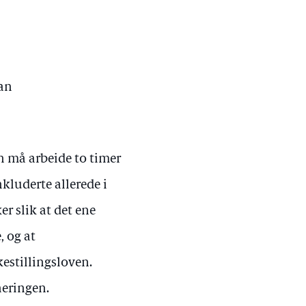
man
n må arbeide to timer
kluderte allerede i
er slik at det ene
, og at
kestillingsloven.
neringen.