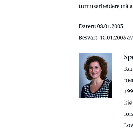
turnusarbeidere må ar
Datert: 08.01.2003
Besvart: 15.01.2003 a
Sp
Kar
mer
199
kjø
for
Lov