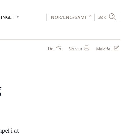
TINGET
NOR/ENG/SÁMI
SØK
Del
Skriv ut
Meld feil
g
pel i at