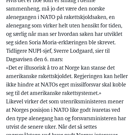
Hvis det er noe som er smålig i denne
sammenheng, må jo det være den norske
alenegangen i NATO på rakettskjoldsaken, en
alenegang som virker helt uten hensikt for tiden,
og særlig når man ser hvordan saken har utviklet
seg siden Soria Moria-erklæringen ble skrevet.
Tidligere NUPI-sjef, Sverre Lodgaard, sier til
Dagsavisen den 6. mars:
«Det er illusorisk å tro at Norge kan stanse det
amerikanske rakettskjoldet. Regjeringen kan heller
ikke hindre at NATOs eget missilforsvar skal koble
seg til det amerikanske rakettsystemet.»
Likevel virker det som utenriksministeren mener
at Norges posisjon i NATO like godt ivaretas ved
den type alenegang han og forsvarsministeren har
utvist de senere uker. Når det så settes