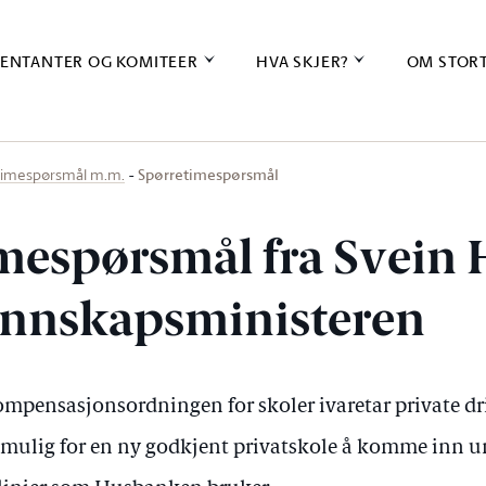
ENTANTER OG KOMITEER
HVA SKJER?
OM STOR
Spørretimespørsmål
timespørsmål m.m.
mespørsmål fra Svein 
kunnskapsministeren
mpensasjonsordningen for skoler ivaretar private d
t umulig for en ny godkjent privatskole å komme inn