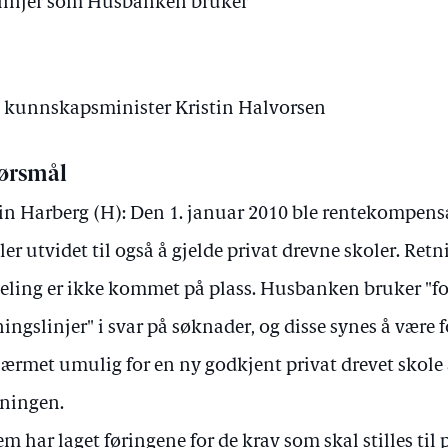
gslinjer som Husbanken bruker
av kunnskapsminister Kristin Halvorsen
ørsmål
in Harberg (H): Den 1. januar 2010 ble rentekompen
ler utvidet til også å gjelde privat drevne skoler. Retn
deling er ikke kommet på plass. Husbanken bruker "for
ningslinjer" i svar på søknader, og disse synes å være f
nærmet umulig for en ny godkjent privat drevet skol
ningen.
m har laget føringene for de krav som skal stilles til p