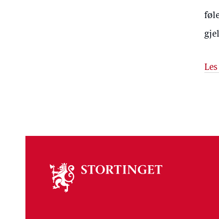
føl
gje
Les
Om
stortinget