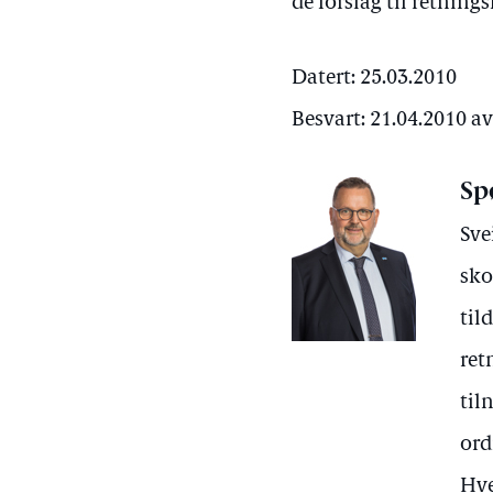
de forslag til retnin
Datert: 25.03.2010
Besvart: 21.04.2010 
Sp
Sve
sko
til
ret
til
ord
Hve