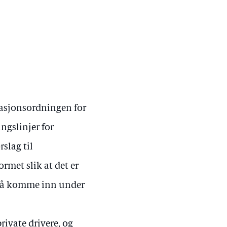
sasjonsordningen for
ingslinjer for
slag til
ormet slik at det er
e å komme inn under
rivate drivere, og