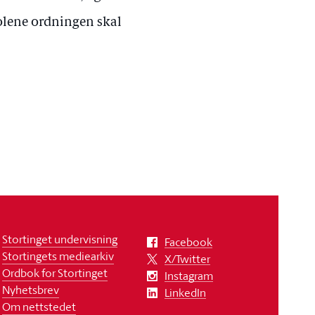
skolene ordningen skal
Stortinget undervisning
Facebook
Stortingets mediearkiv
X/Twitter
Ordbok for Stortinget
Instagram
Nyhetsbrev
LinkedIn
Om nettstedet