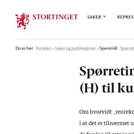
Stortinget.no
SAKER
REPRES
Du er her
:
Spørsmål:
Forsiden
Saker og publikasjoner
Spørre
Spørreti
(H) til 
Om hvorvidt _renteko
i at det er tilnærme