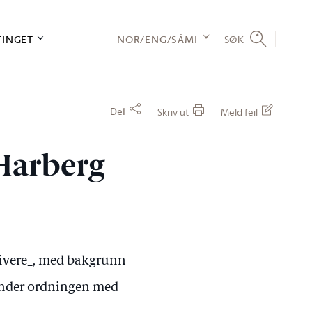
TINGET
NOR/ENG/SÁMI
SØK
Del
Skriv ut
Meld feil
Harberg
rivere_, med bakgrunn
 under ordningen med