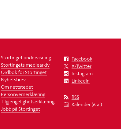
Stortinget undervisning
Facebook
Stortingets mediearkiv
X/Twitter
Ordbok for Stortinget
Instagram
Nyhetsbrev
LinkedIn
Om nettstedet
Personvernerklæring
RSS
Tilgjengelighetserklæring
Kalender (iCal)
Jobb på Stortinget