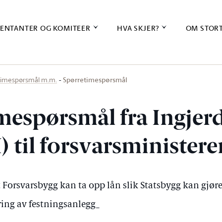
ENTANTER OG KOMITEER
HVA SKJER?
OM STOR
Spørretimespørsmål
timespørsmål m.m.
mespørsmål fra Ingjerd
) til forsvarsministere
 at Forsvarsbygg kan ta opp lån slik Statsbygg kan gjø
ring av festningsanlegg_