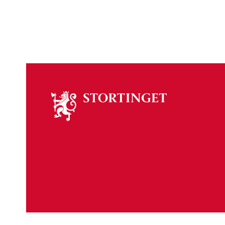
Om
stortinget