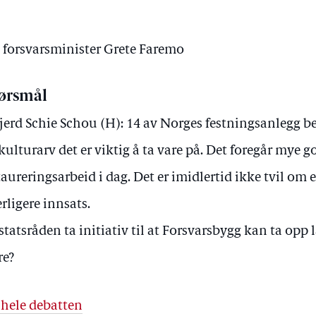
v forsvarsminister Grete Faremo
ørsmål
jerd Schie Schou (H): 14 av Norges festningsanlegg bef
kulturarv det er viktig å ta vare på. Det foregår mye g
taureringsarbeid i dag. Det er imidlertid ikke tvil om 
erligere innsats.
 statsråden ta initiativ til at Forsvarsbygg kan ta opp
re?
 hele debatten