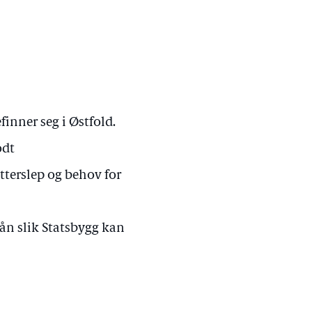
inner seg i Østfold.
odt
etterslep og behov for
 lån slik Statsbygg kan