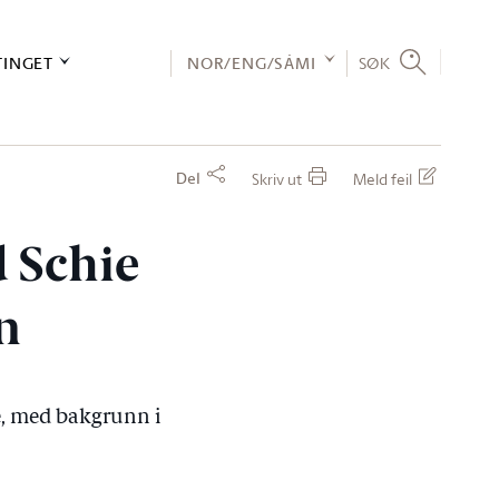
TINGET
NOR/ENG/SÁMI
SØK
Del
Skriv ut
Meld feil
 Schie
n
re, med bakgrunn i