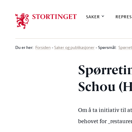
Stortinget.no
SAKER
REPRES
Du er her
:
Spørsmål:
Forsiden
Saker og publikasjoner
Spørre
Spørreti
Schou (H
Om å ta initiativ til
behovet for _restaure