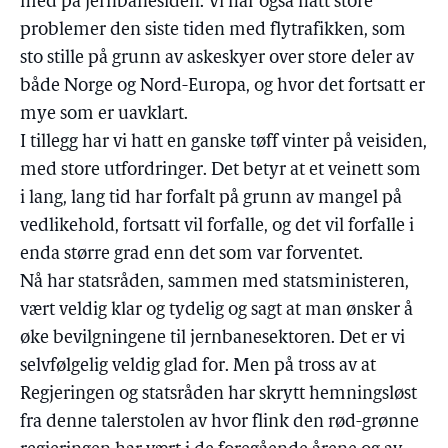
med på jernbanesiden. Vi har også hatt store
problemer den siste tiden med flytrafikken, som
sto stille på grunn av askeskyer over store deler av
både Norge og Nord-Europa, og hvor det fortsatt er
mye som er uavklart.
I tillegg har vi hatt en ganske tøff vinter på veisiden,
med store utfordringer. Det betyr at et veinett som
i lang, lang tid har forfalt på grunn av mangel på
vedlikehold, fortsatt vil forfalle, og det vil forfalle i
enda større grad enn det som var forventet.
Nå har statsråden, sammen med statsministeren,
vært veldig klar og tydelig og sagt at man ønsker å
øke bevilgningene til jernbanesektoren. Det er vi
selvfølgelig veldig glad for. Men på tross av at
Regjeringen og statsråden har skrytt hemningsløst
fra denne talerstolen av hvor flink den rød-grønne