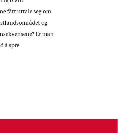
ring blant
ne fått uttale seg om
e østlandsområdet og
 konsekvensene? Er man
d å spre