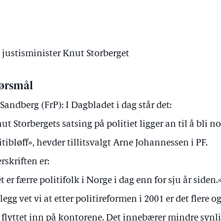
v justisminister Knut Storberget
ørsmål
 Sandberg (FrP): I Dagbladet i dag står det:
ut Storbergets satsing på politiet ligger an til å bli n
itibløff», hevder tillitsvalgt Arne Johannessen i PF.
rskriften er:
t er færre politifolk i Norge i dag enn for sju år siden.
illegg vet vi at etter politireformen i 2001 er det flere o
 flyttet inn på kontorene. Det innebærer mindre synl