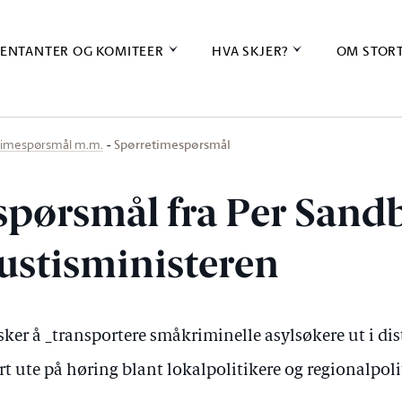
ENTANTER OG KOMITEER
HVA SKJER?
OM STOR
Spørretimespørsmål
timespørsmål m.m.
spørsmål fra Per Sand
 justisministeren
ker å _transportere småkriminelle asylsøkere ut i dis
rt ute på høring blant lokalpolitikere og regionalpolit