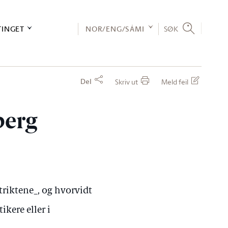
TINGET
NOR/ENG/SÁMI
SØK
Del
Skriv ut
Meld feil
berg
triktene_, og hvorvidt
ikere eller i