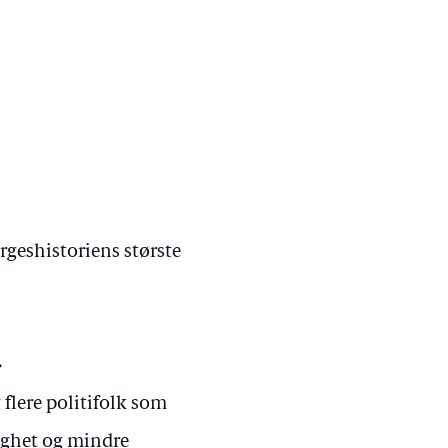
orgeshistoriens største
»
g flere politifolk som
ighet og mindre