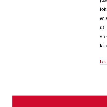
jus
lok
en 
ut 
vir
kri
Les