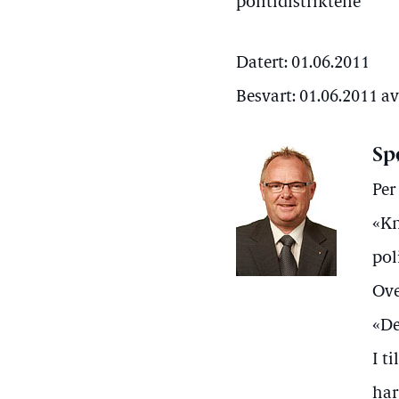
politidistriktene
Datert: 01.06.2011
Besvart: 01.06.2011 a
Sp
Per
«Kn
pol
Ove
«De
I t
har