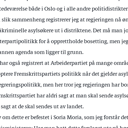
stedeværelse både i Oslo og i alle andre politidistrikter
n slik sammenheng registrerer jeg at regjeringen nå ø
kriminelle asylsøkere ut i distriktene. Det må man jo
terpartipolitikk for å opprettholde bosetting, men jeg
annen agenda som ligger til grunn.
 har også registrert at Arbeiderpartiet på mange områ
ptere Fremskrittspartiets politikk når det gjelder asy
egreringspolitikk, men her tror jeg regjeringen har bo
mskrittspartiet har aldri sagt at man skal sende asylsø
 sagt at de skal sendes ut av landet.
v om dette er befestet i Soria Moria, som jeg forstår det