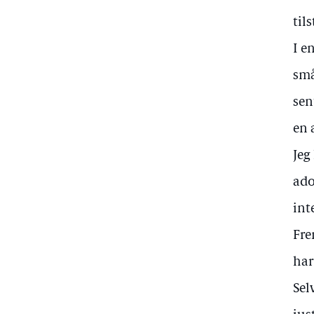
til
I e
små
sen
en 
Jeg
ado
int
Fre
har
Sel