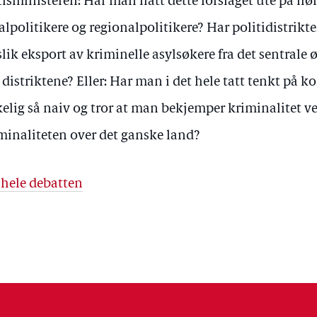
tisministeren: Har man hatt dette forslaget ute på hø
alpolitikere og regionalpolitikere? Har politidistrikte
slik eksport av kriminelle asylsøkere fra det sentral
i distriktene? Eller: Har man i det hele tatt tenkt på
kelig så naiv og tror at man bekjemper kriminalitet ve
minaliteten over det ganske land?
 hele debatten