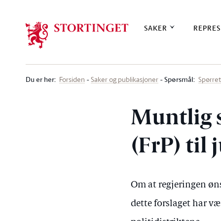
Stortinget.no
SAKER
REPRES
Du er her
:
Spørsmål:
Forsiden
Saker og publikasjoner
Spørre
Muntlig 
(FrP) til
Om at regjeringen øns
dette forslaget har væ