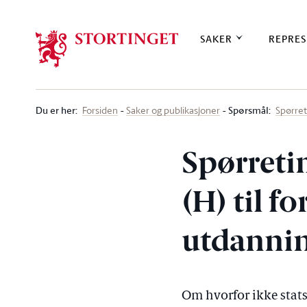
Stortinget.no
SAKER
REPRES
Du er her
:
Spørsmål:
Forsiden
Saker og publikasjoner
Spørre
Spørreti
(H) til f
utdannin
Om hvorfor ikke stats