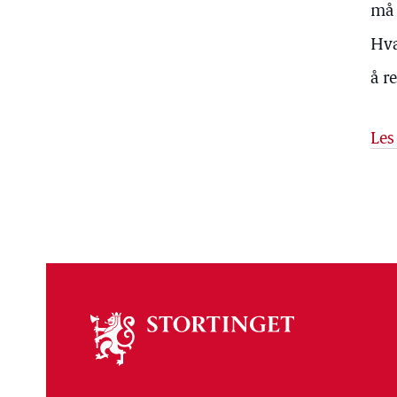
må 
Hva
å r
Les
Om
stortinget