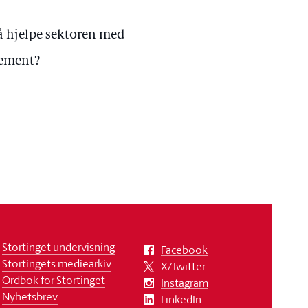
 å hjelpe sektoren med
nement?
Stortinget undervisning
Facebook
Stortingets mediearkiv
X/Twitter
Ordbok for Stortinget
Instagram
Nyhetsbrev
LinkedIn