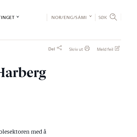
TINGET
NOR/ENG/SÁMI
SØK
Del
Skriv ut
Meld feil
Harberg
kolesektoren med å