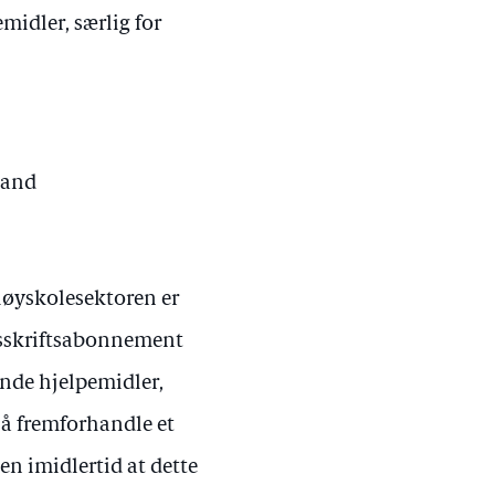
midler, særlig for
land
høyskolesektoren er
idsskriftsabonnement
rende hjelpemidler,
 å fremforhandle et
en imidlertid at dette