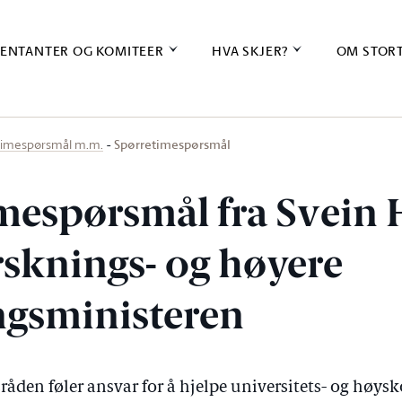
ENTANTER OG KOMITEER
HVA SKJER?
OM STOR
Spørretimespørsmål
timespørsmål m.m.
mespørsmål fra Svein 
orsknings- og høyere
gsministeren
råden føler ansvar for å hjelpe universitets- og høys