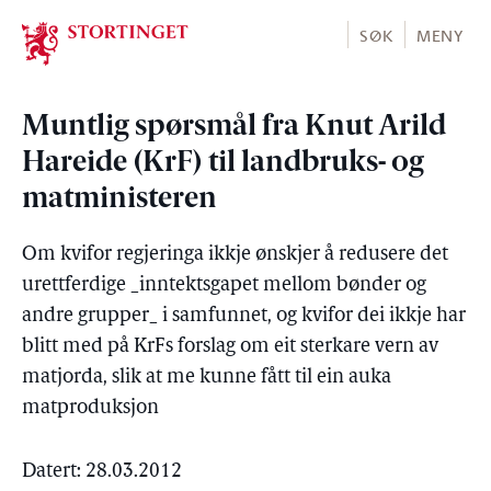
Stortinget.no
SØK
MENY
Muntlig spørsmål fra Knut Arild
Hareide (KrF) til landbruks- og
matministeren
Om kvifor regjeringa ikkje ønskjer å redusere det
urettferdige _inntektsgapet mellom bønder og
andre grupper_ i samfunnet, og kvifor dei ikkje har
blitt med på KrFs forslag om eit sterkare vern av
matjorda, slik at me kunne fått til ein auka
matproduksjon
Datert: 28.03.2012