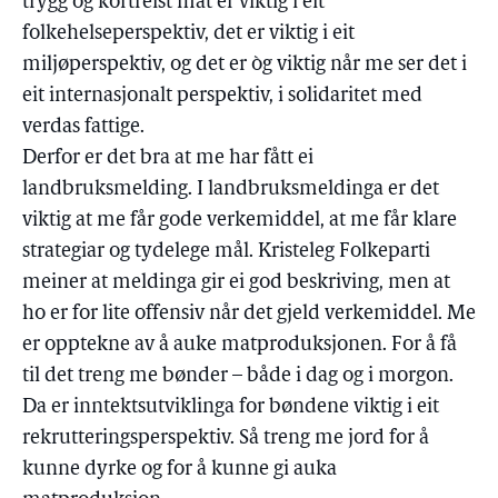
trygg og kortreist mat er viktig i eit
folkehelseperspektiv, det er viktig i eit
miljøperspektiv, og det er òg viktig når me ser det i
eit internasjonalt perspektiv, i solidaritet med
verdas fattige.
Derfor er det bra at me har fått ei
landbruksmelding. I landbruksmeldinga er det
viktig at me får gode verkemiddel, at me får klare
strategiar og tydelege mål. Kristeleg Folkeparti
meiner at meldinga gir ei god beskriving, men at
ho er for lite offensiv når det gjeld verkemiddel. Me
er opptekne av å auke matproduksjonen. For å få
til det treng me bønder – både i dag og i morgon.
Da er inntektsutviklinga for bøndene viktig i eit
rekrutteringsperspektiv. Så treng me jord for å
kunne dyrke og for å kunne gi auka