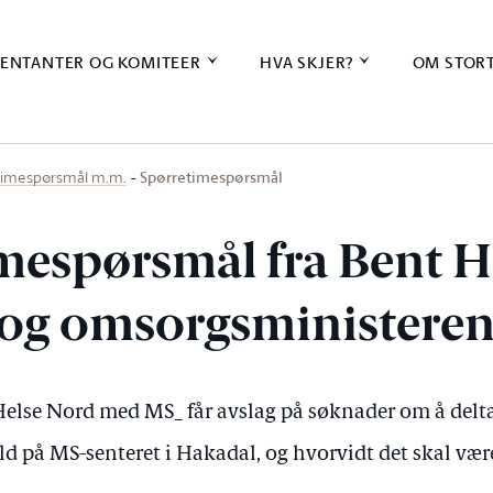
ENTANTER OG KOMITEER
HVA SKJER?
OM STOR
Spørretimespørsmål
timespørsmål m.m.
mespørsmål fra Bent H
e- og omsorgsministere
Helse Nord med MS_ får avslag på søknader om å delt
d på MS-senteret i Hakadal, og hvorvidt det skal være 