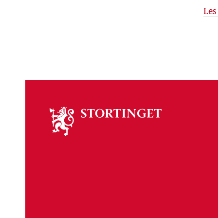
Les
Om
stortinget