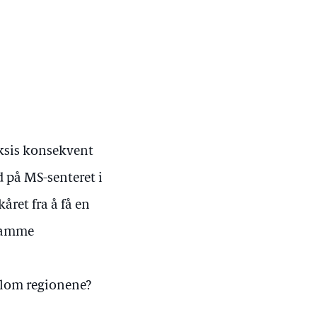
aksis konsekvent
 på MS-senteret i
året fra å få en
 samme
ellom regionene?