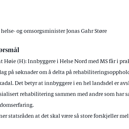
v helse- og omsorgsminister Jonas Gahr Støre
ørsmål
t Høie (H): Innbyggere i Helse Nord med MS får i pr
lag på søknader om å delta på rehabiliteringsopphold
adal. Det betyr at innbyggere i en hel landsdel er avsk
sialisert rehabilitering sammen med andre som har
domserfaring.
er statsråden at det skal være så store forskjeller m