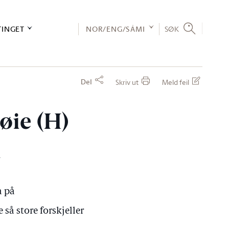
TINGET
NOR/ENG/SÁMI
SØK
Del
Skriv ut
Meld feil
øie (H)
n
a på
så store forskjeller