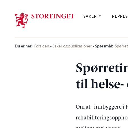
Stortinget.no
SAKER
REPRES
Du er her
:
Spørsmål:
Forsiden
Saker og publikasjoner
Spørre
Spørreti
til hels
Om at _innbyggere i 
rehabiliteringsopphol