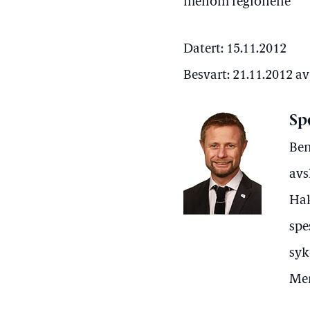
mellom regionene
Datert: 15.11.2012
Besvart: 21.11.2012 a
Sp
Ben
avs
Hak
spe
syk
Men