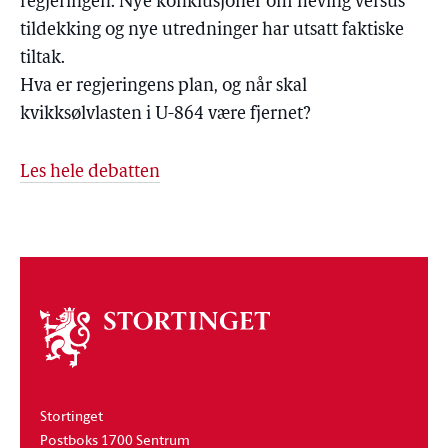
regjeringen. Nye konklusjoner om heving versus
tildekking og nye utredninger har utsatt faktiske
tiltak.
Hva er regjeringens plan, og når skal
kvikksølvlasten i U-864 være fjernet?
Les hele debatten
Om
stortinget
Stortinget
Postboks 1700 Sentrum