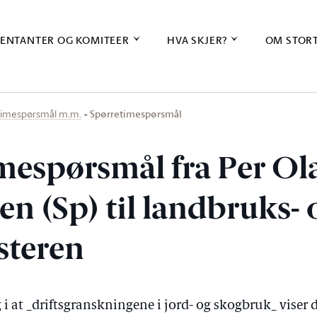
ENTANTER OG KOMITEER
HVA SKJER?
OM STOR
Spørretimespørsmål
timespørsmål m.m.
mespørsmål fra Per Ol
n (Sp) til landbruks- 
steren
 i at _driftsgranskningene i jord- og skogbruk_ vise