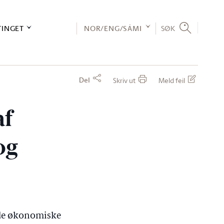
TINGET
NOR/ENG/SÁMI
SØK
Del
Skriv ut
Meld feil
af
og
r de økonomiske