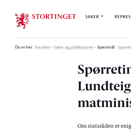
Stortinget.no
SAKER
REPRES
Du er her
:
Spørsmål:
Forsiden
Saker og publikasjoner
Spørre
Spørreti
Lundteige
matmini
Om statsråden er enig