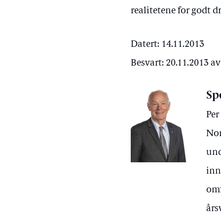
realitetene for godt 
Datert: 14.11.2013
Besvart: 20.11.2013 a
Sp
Per
Nor
und
inn
omf
års