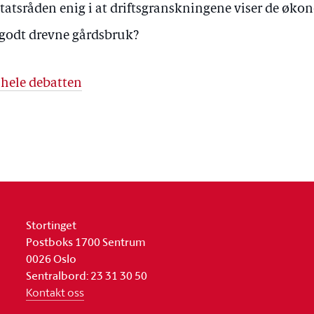
statsråden enig i at driftsgranskningene viser de øko
 godt drevne gårdsbruk?
 hele debatten
Stortinget
Postboks 1700 Sentrum
0026 Oslo
Sentralbord: 23 31 30 50
Kontakt oss