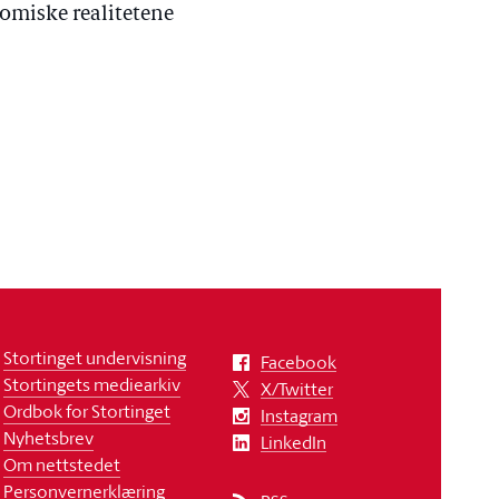
nomiske realitetene
Stortinget undervisning
Facebook
Stortingets mediearkiv
X/Twitter
Ordbok for Stortinget
Instagram
Nyhetsbrev
LinkedIn
Om nettstedet
Personvernerklæring