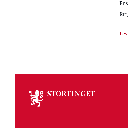
Er 
for
Les
Om
stortinget