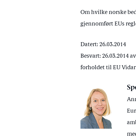
Om hvilke norske bedr
gjennomført EUs regl
Datert: 26.03.2014
Besvart: 26.03.2014 a
forholdet til EU Vida
Sp
Ann
Eur
amb
med