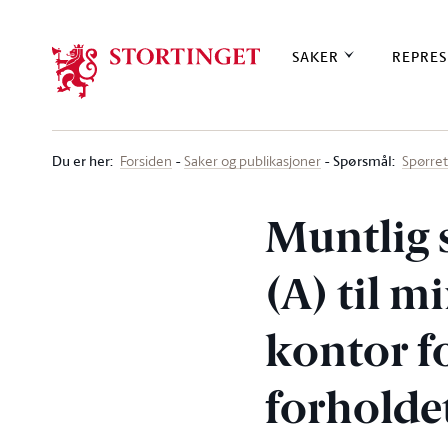
Stortinget.no
SAKER
REPRES
Du er her
:
Spørsmål:
Forsiden
Saker og publikasjoner
Spørre
Muntlig 
(A) til m
kontor f
forholdet