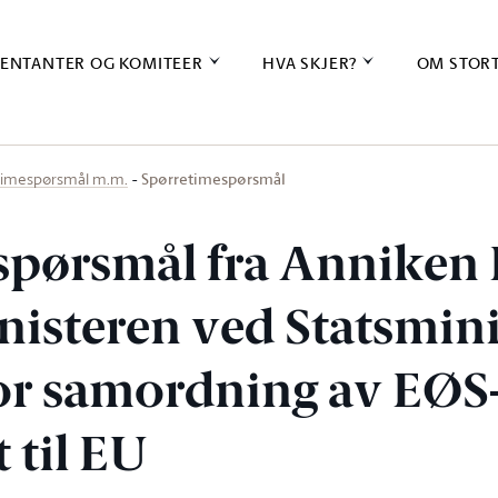
ENTANTER OG KOMITEER
HVA SKJER?
OM STOR
Spørretimespørsmål
timespørsmål m.m.
spørsmål fra Anniken 
inisteren ved Statsmin
or samordning av EØS-
 til EU