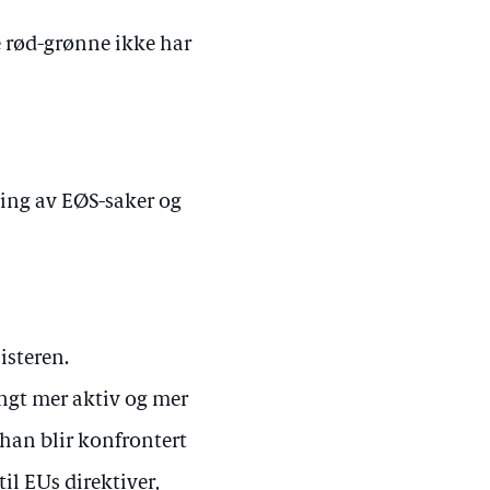
e rød-grønne ikke har
ning av EØS-saker og
isteren.
angt mer aktiv og mer
 han blir konfrontert
il EUs direktiver,