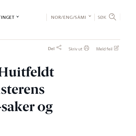
TINGET
NOR/ENG/SÁMI
SØK
Del
Skriv ut
Meld feil
Huitfeldt
isterens
saker og