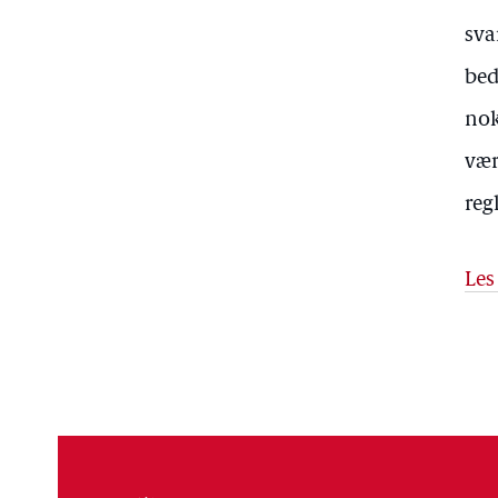
sva
bed
nok
vær
reg
Les