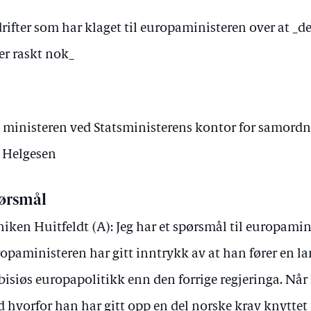
ifter som har klaget til europaministeren over at _d
er raskt nok_
v ministeren ved Statsministerens kontor for samord
r Helgesen
ørsmål
iken Huitfeldt (A): Jeg har et spørsmål til europamin
opaministeren har gitt inntrykk av at han fører en l
isiøs europapolitikk enn den forrige regjeringa. Når
 hvorfor han har gitt opp en del norske krav knyttet t