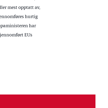
ller mest opptatt av,
gjennomføres hurtig
ropaministeren har
 gjennomført EUs