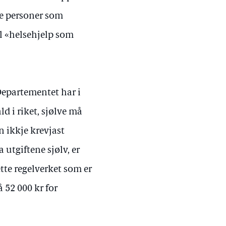
lle personer som
til «helsehjelp som
 Departementet har i
d i riket, sjølve må
 ikkje krevjast
utgiftene sjølv, er
ette regelverket som er
 52 000 kr for