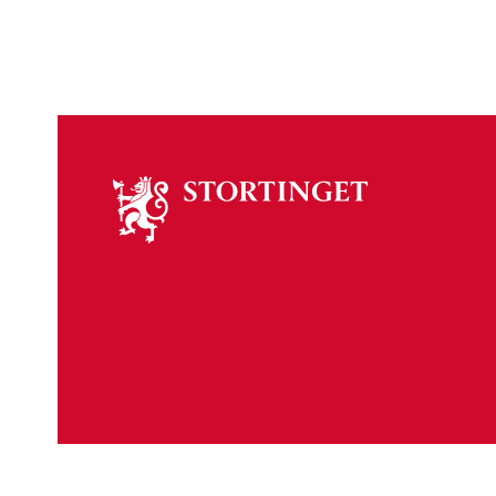
Om
stortinget