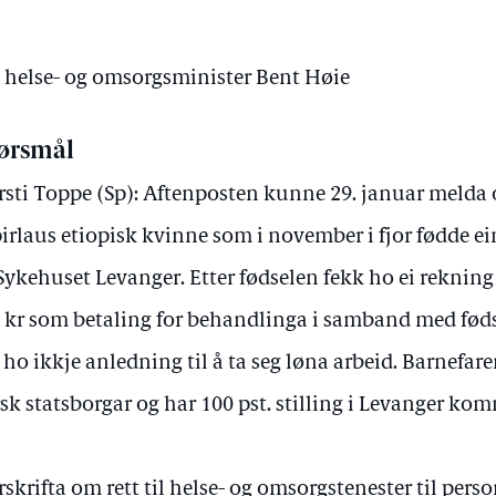
v helse- og omsorgsminister Bent Høie
ørsmål
rsti Toppe (Sp): Aftenposten kunne 29. januar melda 
irlaus etiopisk kvinne som i november i fjor fødde ei
Sykehuset Levanger. Etter fødselen fekk ho ei rekning
 kr som betaling for behandlinga i samband med fød
 ho ikkje anledning til å ta seg løna arbeid. Barnefa
sk statsborgar og har 100 pst. stilling i Levanger ko
orskrifta om rett til helse- og omsorgstenester til per