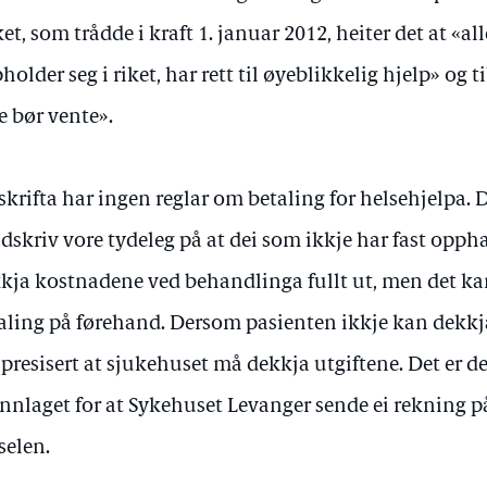
iket, som trådde i kraft 1. januar 2012, heiter det at «a
holder seg i riket, har rett til øyeblikkelig hjelp» og 
e bør vente».
skrifta har ingen reglar om betaling for helsehjelpa.
dskriv vore tydeleg på at dei som ikkje har fast opphal
kja kostnadene ved behandlinga fullt ut, men det kan
aling på førehand. Dersom pasienten ikkje kan dekkja 
 presisert at sjukehuset må dekkja utgiftene. Det er d
nnlaget for at Sykehuset Levanger sende ei rekning på
selen.