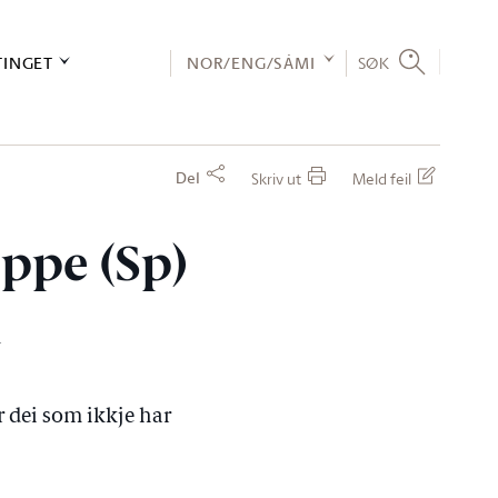
TINGET
NOR/ENG/SÁMI
SØK
Del
Skriv ut
Meld feil
oppe (Sp)
n
or dei som ikkje har