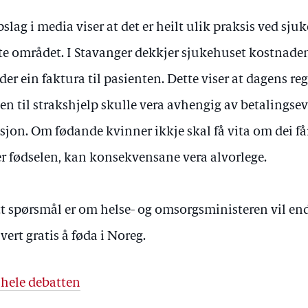
slag i media viser at det er heilt ulik praksis ved sj
te området. I Stavanger dekkjer sjukehuset kostnaden
der ein faktura til pasienten. Dette viser at dagens re
ten til strakshjelp skulle vera avhengig av betalingsev
usjon. Om fødande kvinner ikkje skal få vita om dei få
er fødselen, kan konsekvensane vera alvorlege.
t spørsmål er om helse- og omsorgsministeren vil endr
 vert gratis å føda i Noreg.
 hele debatten