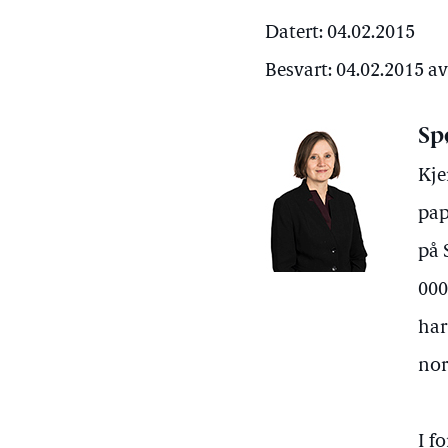
Datert: 04.02.2015
Besvart: 04.02.2015 a
Sp
Kje
pap
på 
000
har
nor
I f