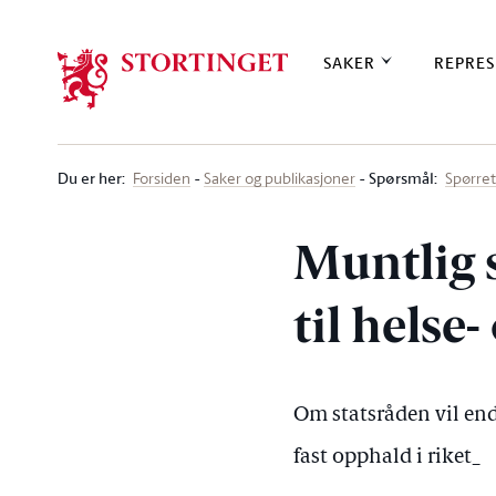
Stortinget.no
SAKER
REPRES
Du er her
:
Spørsmål:
Forsiden
Saker og publikasjoner
Spørre
Muntlig 
til hels
Om statsråden vil endr
fast opphald i riket_