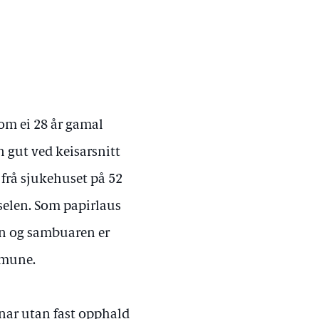
om ei 28 år gamal
n gut ved keisarsnitt
 frå sjukehuset på 52
selen. Som papirlaus
ren og sambuaren er
mmune.
sonar utan fast opphald