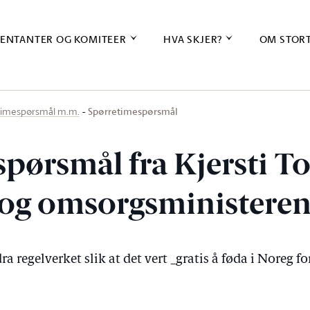
ENTANTER OG KOMITEER
HVA SKJER?
OM STOR
Spørretimespørsmål
timespørsmål m.m.
spørsmål fra Kjersti T
e- og omsorgsministere
a regelverket slik at det vert _gratis å føda i Noreg f