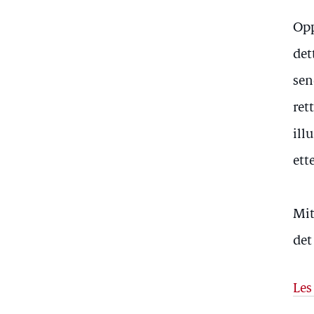
Opp
det
sen
ret
ill
ett
Mit
det
Les