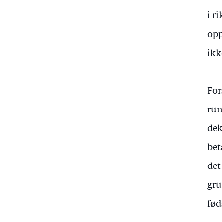
i r
opp
ikk
For
run
dek
bet
det
gru
fød