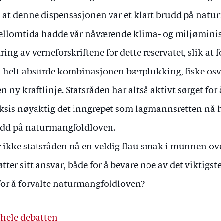
t at denne dispensasjonen var et klart brudd på nat
ellomtida hadde vår nåværende klima- og miljøminis
ring av verneforskriftene for dette reservatet, slik at f
 helt absurde kombinasjonen bærplukking, fiske osv.
en ny kraftlinje. Statsråden har altså aktivt sørget for
ksis nøyaktig det inngrepet som lagmannsretten nå har
dd på naturmangfoldloven.
 ikke statsråden nå en veldig flau smak i munnen o
øtter sitt ansvar, både for å bevare noe av det viktigste
for å forvalte naturmangfoldloven?
 hele debatten