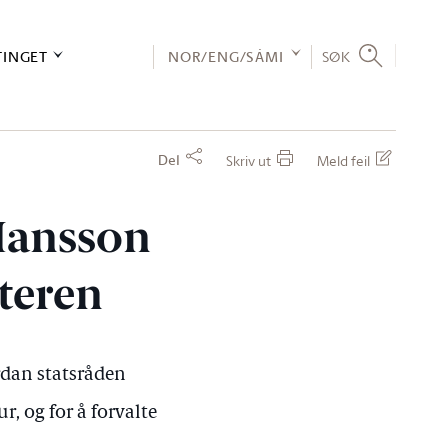
TINGET
NOR/ENG/SÁMI
SØK
Del
Skriv ut
Meld feil
Hansson
teren
rdan statsråden
r, og for å forvalte