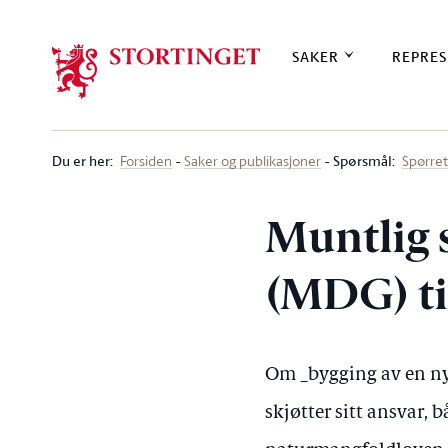
Stortinget.no
SAKER
REPRES
Du er her
:
Spørsmål:
Forsiden
Saker og publikasjoner
Spørre
Muntlig 
(MDG) ti
Om _bygging av en ny
skjøtter sitt ansvar, b