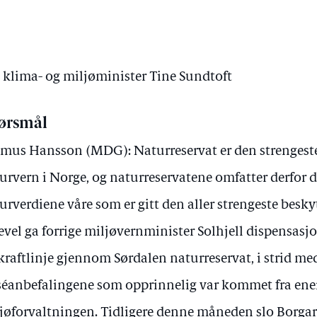
v klima- og miljøminister Tine Sundtoft
ørsmål
mus Hansson (MDG): Naturreservat er den strengest
urvern i Norge, og naturreservatene omfatter derfor de
urverdiene våre som er gitt den aller strengeste besk
evel ga forrige miljøvernminister Solhjell dispensasjo
kraftlinje gjennom Sørdalen naturreservat, i strid me
séanbefalingene som opprinnelig var kommet fra ene
jøforvaltningen. Tidligere denne måneden slo Borga