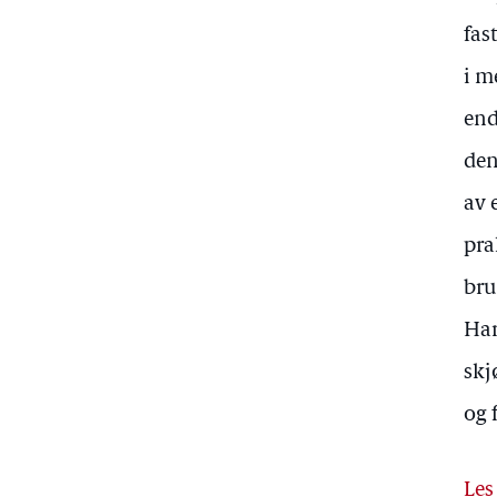
fas
i m
end
den
av 
pra
bru
Har
skj
og 
Les