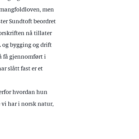
urmangfoldloven, men
ter Sundtoft beordret
orskriften nå tillater
 og bygging og drift
 å få gjennomført i
 slått fast er et
verfor hvordan hun
 vi har i norsk natur,