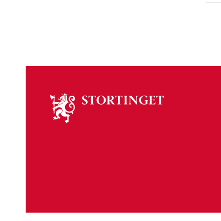
Om
stortinget