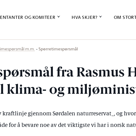
ENTANTER OG KOMITEER
HVA SKJER?
OM STOR
Spørretimespørsmål
timespørsmål m.m.
spørsmål fra Rasmus 
l klima- og miljøminis
 kraftlinje gjennom Sørdalen naturreservat_, og hvo
åde for å bevare noe av det viktigste vi har i norsk natu