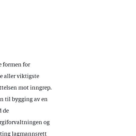
e formen for
 aller viktigste
yttelsen mot inngrep.
n til bygging av en
d de
rgiforvaltningen og
rting lagmannsrett