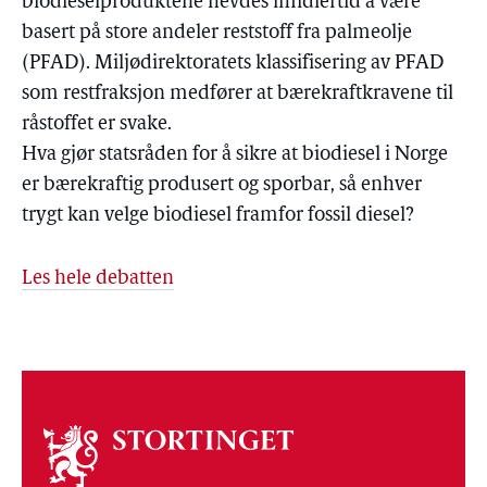
biodieselproduktene hevdes imidlertid å være
basert på store andeler reststoff fra palmeolje
(PFAD). Miljødirektoratets klassifisering av PFAD
som restfraksjon medfører at bærekraftkravene til
råstoffet er svake.
Hva gjør statsråden for å sikre at biodiesel i Norge
er bærekraftig produsert og sporbar, så enhver
trygt kan velge biodiesel framfor fossil diesel?
Les hele debatten
Om
stortinget