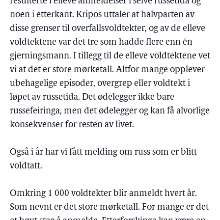
resulterte i elleve anmeldelser i selve russetida og
noen i etterkant. Kripos uttaler at halvparten av
disse grenser til overfallsvoldtekter, og av de elleve
voldtektene var det tre som hadde flere enn én
gjerningsmann. I tillegg til de elleve voldtektene vet
vi at det er store mørketall. Altfor mange opplever
ubehagelige episoder, overgrep eller voldtekt i
løpet av russetida. Det ødelegger ikke bare
russefeiringa, men det ødelegger og kan få alvorlige
konsekvenser for resten av livet.
Også i år har vi fått melding om russ som er blitt
voldtatt.
Omkring 1 000 voldtekter blir anmeldt hvert år.
Som nevnt er det store mørketall. For mange er det