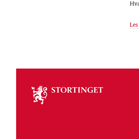
Hva
Les
Om
stortinget