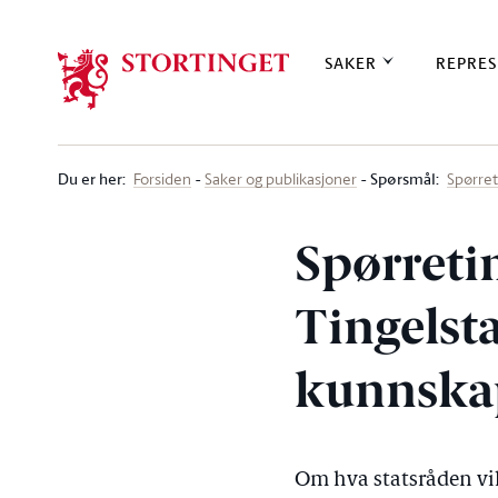
Stortinget.no
SAKER
REPRES
Du er her
:
Spørsmål:
Forsiden
Saker og publikasjoner
Spørre
Spørreti
Tingelsta
kunnska
Om hva statsråden vil