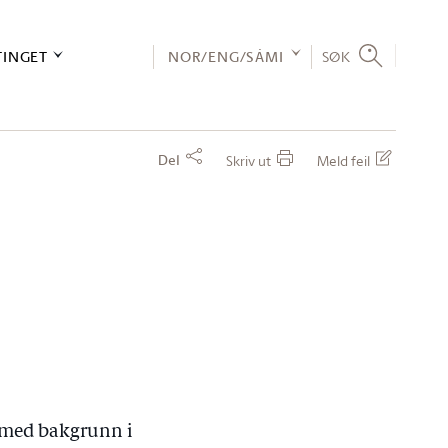
TINGET
NOR/ENG/SÁMI
SØK
Del
Skriv ut
Meld feil
_, med bakgrunn i