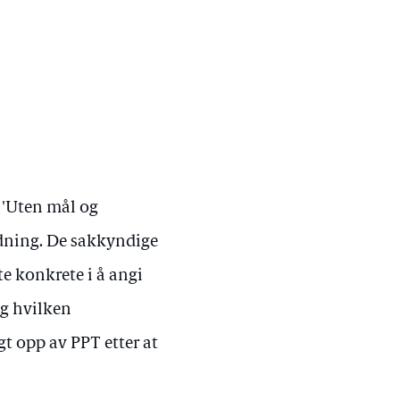
 'Uten mål og
ledning. De sakkyndige
te konkrete i å angi
og hvilken
t opp av PPT etter at