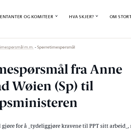
ENTANTER OG KOMITEER
HVA SKJER?
OM STOR
Spørretimespørsmål
timespørsmål m.m.
mespørsmål fra Anne
d Wøien (Sp) til
psministeren
 gjøre for å _tydeliggjøre kravene til PPT sitt arbeid