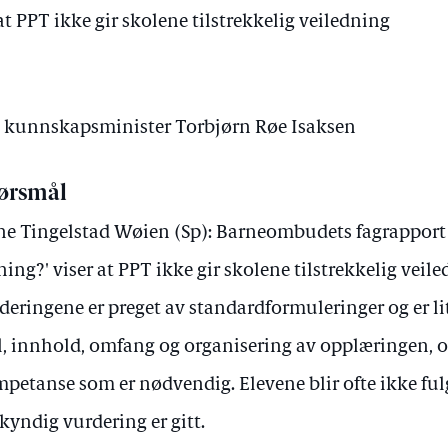
at PPT ikke gir skolene tilstrekkelig veiledning
av kunnskapsminister Torbjørn Røe Isaksen
ørsmål
e Tingelstad Wøien (Sp): Barneombudets fagrapport
ing?' viser at PPT ikke gir skolene tilstrekkelig vei
deringene er preget av standardformuleringer og er li
, innhold, omfang og organisering av opplæringen, 
petanse som er nødvendig. Elevene blir ofte ikke fulg
kyndig vurdering er gitt.