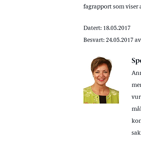
fagrapport som viser 
Datert: 18.05.2017
Besvart: 24.05.2017 
Sp
Ann
men
vur
mål
kom
sak