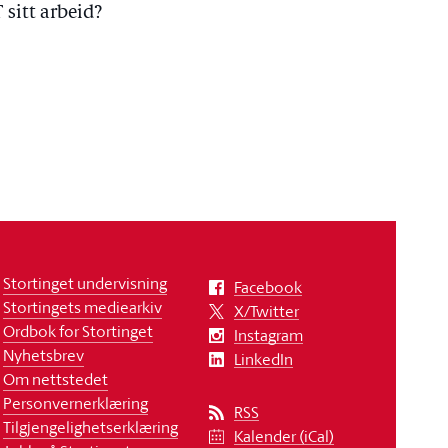
 sitt arbeid?
Stortinget undervisning
Facebook
Stortingets mediearkiv
X/Twitter
Ordbok for Stortinget
Instagram
Nyhetsbrev
LinkedIn
Om nettstedet
Personvernerklæring
RSS
Tilgjengelighetserklæring
Kalender (iCal)