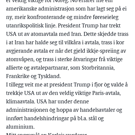
er veldig viktige for Noreg. No erfarer me ein
amerikanske administrasjon som har lagt seg på ei
ny, meir konfronterande og mindre føreseieleg
utanrikspolitisk linje. President Trump har trekt
USA ut av atomavtala med Iran. Dette skjedde trass
i at Iran har halde seg til vilkåra i avtala, trass i kor
avgjerande avtala er når det gjeld ikkje-spreiing av
atomvåpen, og trass i sterke åtvaringar frå viktige
allierte og avtalepartnarar, som Storbritannia,
Frankrike og Tyskland.
I tillegg veit me at president Trump i fjor òg valde å
trekkje USA ut av den veldig viktige Paris-avtala,
klimaavtala. USA har under denne
administrasjonen òg hoppa av handelsavtaler og
innført handelshindringar på bl.a. stål og
aluminium.