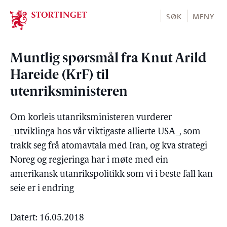
Stortinget.no
SØK
MENY
Muntlig spørsmål fra Knut Arild
Hareide (KrF) til
utenriksministeren
Om korleis utanriksministeren vurderer
_utviklinga hos vår viktigaste allierte USA_, som
trakk seg frå atomavtala med Iran, og kva strategi
Noreg og regjeringa har i møte med ein
amerikansk utanrikspolitikk som vi i beste fall kan
seie er i endring
Datert: 16.05.2018