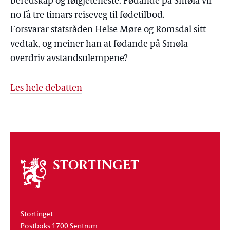
beredskap og følgjeteneste. Fødande på Smøla vil
no få tre timars reiseveg til fødetilbod.
Forsvarar statsråden Helse Møre og Romsdal sitt
vedtak, og meiner han at fødande på Smøla
overdriv avstandsulempene?
Les hele debatten
Om
stortinget
Stortinget
Postboks 1700 Sentrum