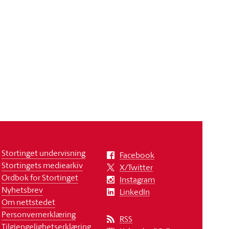
Stortinget undervisning
Facebook
Stortingets mediearkiv
X/Twitter
Ordbok for Stortinget
Instagram
Nyhetsbrev
LinkedIn
Om nettstedet
Personvernerklæring
RSS
Tilgjengelighetserklæring