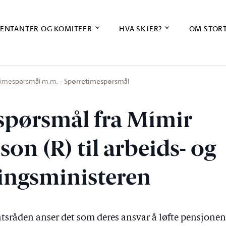
ENTANTER OG KOMITEER
HVA SKJER?
OM STOR
Spørretimespørsmål
timespørsmål m.m.
spørsmål fra Mímir
son (R) til arbeids- og
ingsministeren
tsråden anser det som deres ansvar å løfte pensjonene