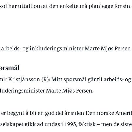
kol har uttalt om at den enkelte må planlegge for sin
v arbeids- og inkluderingsminister Marte Mjøs Persen
ørsmål
ir Kristjánsson (R): Mitt spørsmål går til arbeids- og
luderingsminister Marte Mjøs Persen.
 er begynt å bli en god del år siden Den norske Amerik
 selskapet gikk ad undas i 1995, faktisk – men de siste