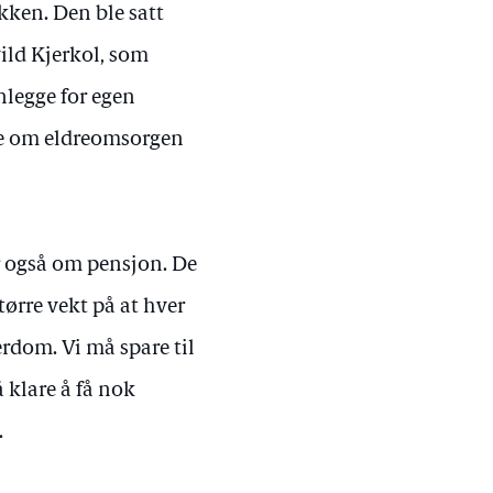
ikken. Den ble satt
vild Kjerkol, som
anlegge for egen
ne om eldreomsorgen
 også om pensjon. De
større vekt på at hver
erdom. Vi må spare til
å klare å få nok
.