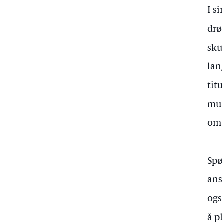
I s
drø
sku
lan
tit
mul
om 
Spø
ans
ogs
å p