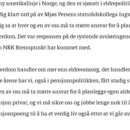
ny amerikalinje i Norge, og den er sjøsatt i eldrepolit
dig klart ord på av Mjøs Persens statsrådskollega Ing
ig sa at hver og en av oss må ta større ansvar for å pl
erdom. Det var responsen på de rystende avsløringe
m NRK Brennpunkt har kommet med.
erdom handler om mer enn eldreomsorg, det handler
te årene har vi, også i pensjonspolitikken, fått stadig 
en av oss må ta større ansvar for å planlegge egen ald
sjon privat, og vi må sikre oss og jobbe lenge nok til 
sjonspoeng til å ha et verdig liv også etter at vi går av