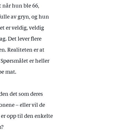
t når hun ble 66,
ulle av gryn, og hun
 er veldig, veldig
g. Det lever flere
. Realiteten er at
Spørsmålet er heller
pe mat.
åden det som deres
onene – eller vil de
 er opp til den enkelte
m?