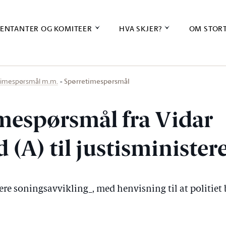
ENTANTER OG KOMITEER
HVA SKJER?
OM STOR
Spørretimespørsmål
timespørsmål m.m.
mespørsmål fra Vidar
 (A) til justisminister
re soningsavvikling_, med henvisning til at politiet b