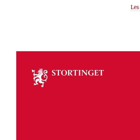
Les
Om
stortinget