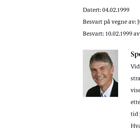
Datert: 04.02.1999
Besvart på vegne av: 
Besvart: 10.02.1999 a
Sp
Vid
str
vis
ett
tid
Hva