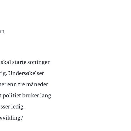
un
 skal starte soningen
tig. Undersøkelser
 mer enn tre måneder
 politiet bruker lang
sser ledig.
avvikling?