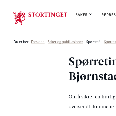
Stortinget.no
SAKER
REPRES
Du er her
:
Spørsmål:
Forsiden
Saker og publikasjoner
Spørre
Spørreti
Bjørnstad
Om å sikre _en hurtige
oversendt dommene