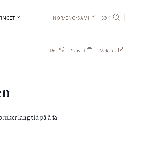
TINGET
NOR/ENG/SÁMI
SØK
Del
Skriv ut
Meld feil
en
ruker lang tid på å få