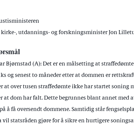
Justisministeren
v kirke-, utdannings- og forskningsminister Jon Lillet
ørsmål
ar Bjørnstad (A): Det er en målsetting at straffedømte
aks og senest to måneder etter at dommen er rettskraf
er at over tusen straffedømte ikke har startet soning
er at dom har falt. Dette begrunnes blant annet med at
 på å få oversendt dommene. Samtidig står fengselspla
 vil statsråden gjøre for å sikre en hurtigere sonings