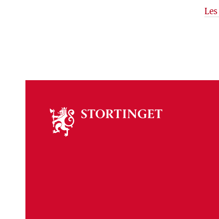
Les
Om
stortinget