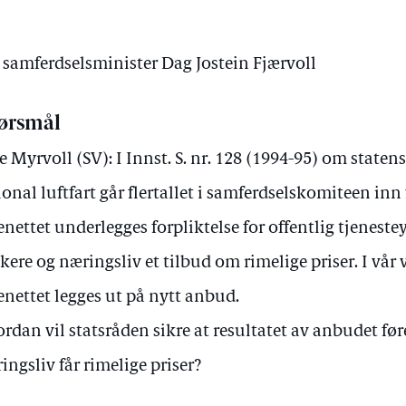
v samferdselsminister Dag Jostein Fjærvoll
ørsmål
e Myrvoll (SV): I Innst. S. nr. 128 (1994-95) om staten
ional luftfart går flertallet i samferdselskomiteen inn 
enettet underlegges forpliktelse for offentlig tjenestey
kere og næringsliv et tilbud om rimelige priser. I vår 
enettet legges ut på nytt anbud.
rdan vil statsråden sikre at resultatet av anbudet føre
ingsliv får rimelige priser?