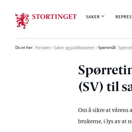
Stortinget.no
SAKER
REPRES
Du er her
:
Spørsmål:
Forsiden
Saker og publikasjoner
Spørre
Spørreti
(SV) til 
Om å sikre at vårens a
brukerne, i lys av at 