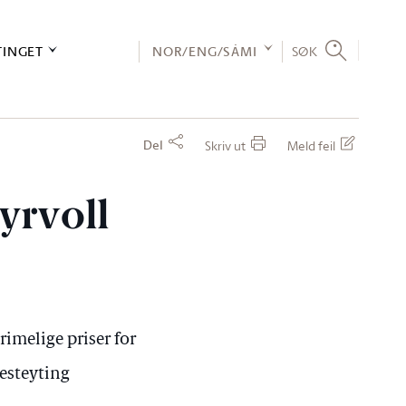
TINGET
NOR/ENG/SÁMI
SØK
Del
Skriv ut
Meld feil
yrvoll
rimelige priser for
nesteyting