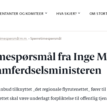
ENTANTER OG KOMITEER
HVA SKJER?
OM STOR
Spørretimespørsmål
timespørsmål m.m.
mespørsmål fra Inge M
samferdselsministeren
nbud tilknyttet _det regionale flyrutenettet_ fører til 
nettet skal være underlagt forpliktelse til offentlig tje