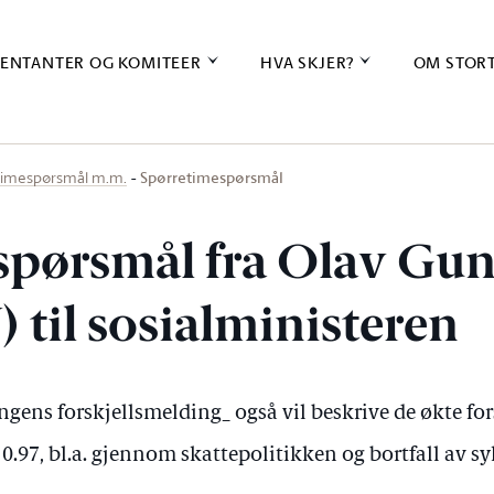
ENTANTER OG KOMITEER
HVA SKJER?
OM STOR
Spørretimespørsmål
timespørsmål m.m.
spørsmål fra Olav Gu
) til sosialministeren
gens forskjellsmelding_ også vil beskrive de økte fo
1.10.97, bl.a. gjennom skattepolitikken og bortfall av 