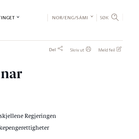
TINGET
NOR/ENG/SÁMI
SØK
Del
Skriv ut
Meld feil
nnar
rskjellene Regjeringen
sykepengerettigheter