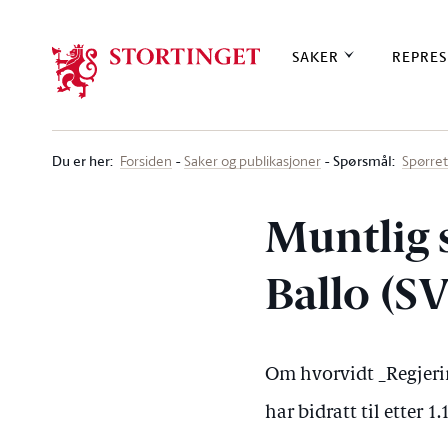
Stortinget.no
SAKER
REPRES
Du er her
:
Spørsmål:
Forsiden
Saker og publikasjoner
Spørre
Muntlig 
Ballo (SV
Om hvorvidt _Regjerin
har bidratt til etter 