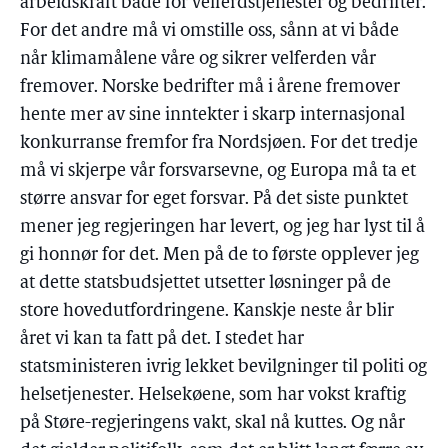
arbeidskraft både for velferdstjenester og bedrifter.
For det andre må vi omstille oss, sånn at vi både
når klimamålene våre og sikrer velferden vår
fremover. Norske bedrifter må i årene fremover
hente mer av sine inntekter i skarp internasjonal
konkurranse fremfor fra Nordsjøen. For det tredje
må vi skjerpe vår forsvarsevne, og Europa må ta et
større ansvar for eget forsvar. På det siste punktet
mener jeg regjeringen har levert, og jeg har lyst til å
gi honnør for det. Men på de to første opplever jeg
at dette statsbudsjettet utsetter løsninger på de
store hovedutfordringene. Kanskje neste år blir
året vi kan ta fatt på det. I stedet har
statsministeren ivrig lekket bevilgninger til politi og
helsetjenester. Helsekøene, som har vokst kraftig
på Støre-regjeringens vakt, skal nå kuttes. Og når