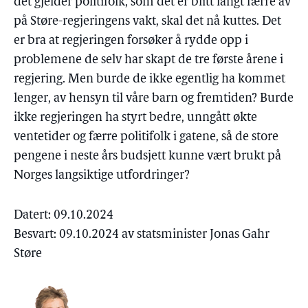
det gjelder politifolk, som det er blitt langt færre av
på Støre-regjeringens vakt, skal det nå kuttes. Det
er bra at regjeringen forsøker å rydde opp i
problemene de selv har skapt de tre første årene i
regjering. Men burde de ikke egentlig ha kommet
lenger, av hensyn til våre barn og fremtiden? Burde
ikke regjeringen ha styrt bedre, unngått økte
ventetider og færre politifolk i gatene, så de store
pengene i neste års budsjett kunne vært brukt på
Norges langsiktige utfordringer?
Datert: 09.10.2024
Besvart: 09.10.2024 av statsminister Jonas Gahr
Støre