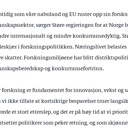
tidig som våre naboland og EU ruster opp sin forskn
nskapssektor, sørger Støre-regjeringen for at Norge 
dre internasjonalt og mindre konkurransedyktig. Stør
leskjær i forskningspolitikken. Næringslivet belaste
e skatter. Forskningsmiljøene har blitt distriktspoli
nskapsberedskap og konkurransefortrinn.
 forskning er fundamentet for innovasjon, vekst og 
 vi ikke tillate at kortsiktige besparelser truer langsi
erede et stort etterslep, og det er på høy tid at vi prior
utsetter politikere som peker retning, og som skjønner