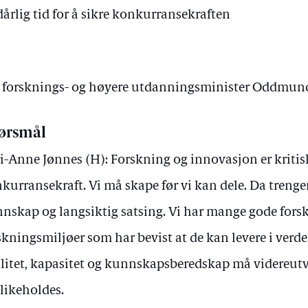
årlig tid for å sikre konkurransekraften
av forsknings- og høyere utdanningsminister Oddmun
ørsmål
i-Anne Jønnes (H): Forskning og innovasjon er kritisk
kurransekraft. Vi må skape før vi kan dele. Da trenger
nskap og langsiktig satsing. Vi har mange gode fors
skningsmiljøer som har bevist at de kan levere i ver
litet, kapasitet og kunnskapsberedskap må videreutv
likeholdes.