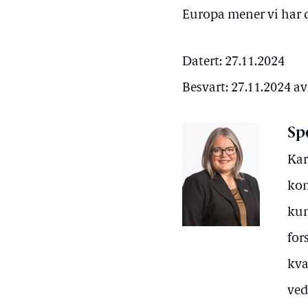
Europa mener vi har d
Datert: 27.11.2024
Besvart: 27.11.2024 
Sp
Kar
kon
kun
for
kva
ved