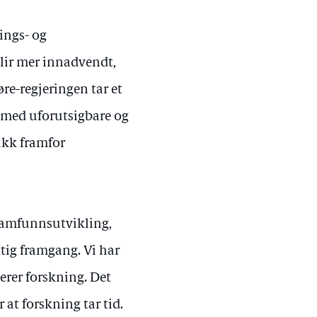
ings- og
blir mer innadvendt,
e-regjeringen tar et
s med uforutsigbare og
tikk framfor
samfunnsutvikling,
ktig framgang. Vi har
iterer forskning. Det
 at forskning tar tid.