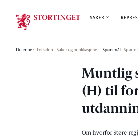
Stortinget.no
SAKER
REPRES
Du er her
:
Spørsmål:
Forsiden
Saker og publikasjoner
Spørre
Muntlig 
(H) til f
utdannin
Om hvorfor Støre-regj