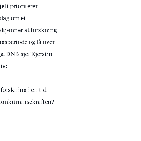
ett prioriterer
slag om et
skjønner at forskning
ingsperiode og lå over
ng. DNB-sjef Kjerstin
iv:
forskning i en tid
e konkurransekraften?