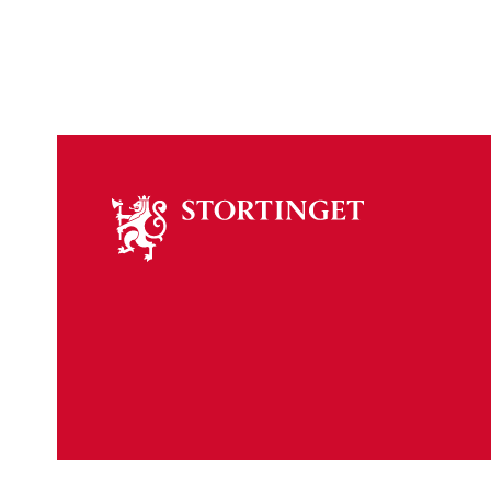
Om
stortinget