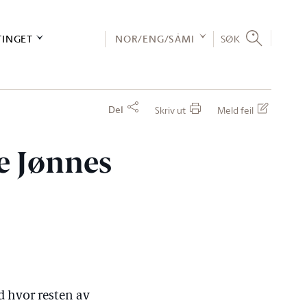
TINGET
NOR/ENG/SÁMI
SØK
Del
Skriv ut
Meld feil
e Jønnes
d hvor resten av