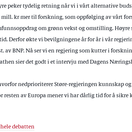
re peker tydelig retning når vi i vårt alternative budsj
 mill. kr mer til forskning, som oppfølging av vårt for
funnsoppdrag om grønn vekst og omstilling. Høyre 
 tid. Derfor økte vi bevilgningene år for år i vår regjer
st. av BNP. Nå ser vi en regjering som kutter i forskni
athen sier det godt i et intervju med Dagens Næringsl
hvorfor nedprioriterer Støre-regjeringen kunnskap og 
r resten av Europa mener vi har dårlig tid for å sikr
 hele debatten