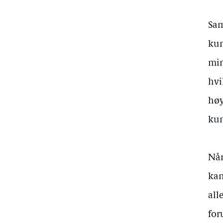
Sam
kun
min
hvi
høy
kun
Når
kan
all
for