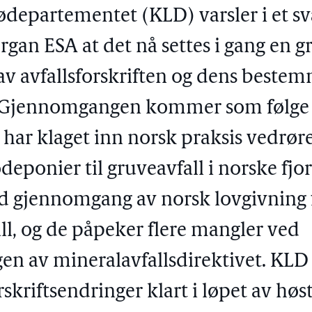
ødepartementet (KLD) varsler i et sv
gan ESA at det nå settes i gang en g
v avfallsforskriften og dens beste
. Gjennomgangen kommer som følge a
 har klaget inn norsk praksis vedrø
deponier til gruveavfall i norske fjo
ed gjennomgang av norsk lovgivning 
ll, og de påpeker flere mangler ved
n av mineralavfallsdirektivet. KLD t
orskriftsendringer klart i løpet av hø