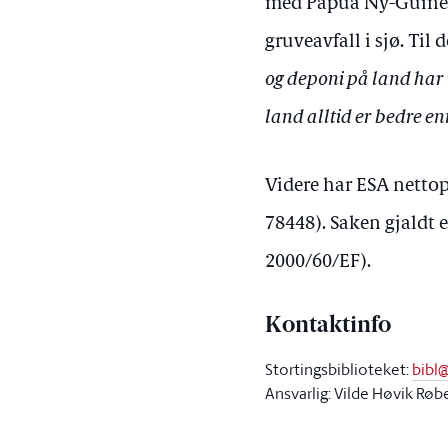
med Papua Ny-Guinea 
gruveavfall i sjø. Til
og deponi på land har 
land alltid er bedre e
Videre har ESA netto
78448). Saken gjaldt
2000/60/EF).
Kontaktinfo
Stortingsbiblioteket:
bibl
Ansvarlig: Vilde Høvik Røb