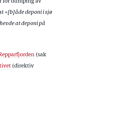
r for dumping av
at «
[b]åde deponi i sjø
 hevde at deponi på
 Repparfjorden
(sak
tivet
(direktiv