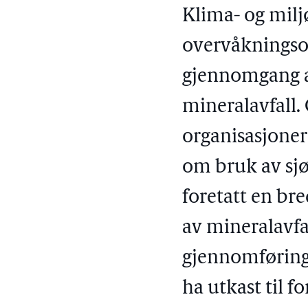
Klima- og milj
overvåkningsor
gjennomgang a
mineralavfall
organisasjoner
om bruk av sjø
foretatt en br
av mineralavfa
gjennomføringe
ha utkast til f