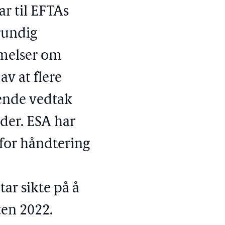
ar til EFTAs
rundig
mmelser om
v at flere
rende vedtak
rder. ESA har
for håndtering
ar sikte på å
sten 2022.