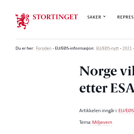
Stortinget.no
SAKER
REPRES
Du er her
:
EU/EØS-informasjon:
Forsiden
EU/EØS-nytt
2021
Norge vi
etter ES
Artikkelen inngår i
:
EU/EØS
Tema
:
Miljøvern