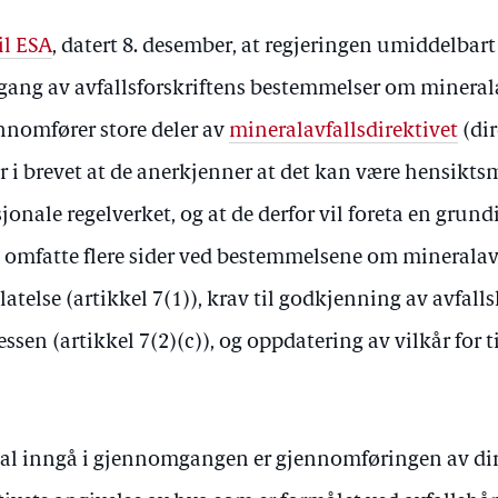
til ESA
, datert 8. desember, at regjeringen umiddelbart 
ng av avfallsforskriftens bestemmelser om minerala
ennomfører store deler av
mineralavfallsdirektivet
(dir
 i brevet at de anerkjenner at det kan være hensikt
jonale regelverket, og at de derfor vil foreta en grund
mfatte flere sider ved bestemmelsene om mineralavf
latelse (artikkel 7(1)), krav til godkjenning av avfal
sen (artikkel 7(2)(c)), og oppdatering av vilkår for ti
al inngå i gjennomgangen er gjennomføringen av di