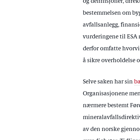
og definisjoner, dire
bestemmelsen om byggi
avfallsanlegg, finans
vurderingene til ESA n
derfor omfatte hvorvid
å sikre overholdelse o
Selve saken har sin
ba
Organisasjonene ment
nærmere bestemt Førd
mineralavfallsdirekti
av den norske gjennom