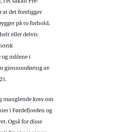
, i et såkalt Pre-
 at det foreligger
ygger på to forhold.
elt eller delvis
 norsk
e og målene i
 om gjennomføring av
21.
 og manglende krav om
nier i Førdefjorden og
t. Også for disse