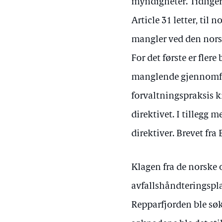
myndigheter. Tidliger
Article 31 letter, til
mangler ved den norsk
For det første er fler
manglende gjennomført 
forvaltningspraksis k
direktivet. I tillegg
direktiver. Brevet fra 
Klagen fra de norske
avfallshåndteringsplan
Repparfjorden ble søk