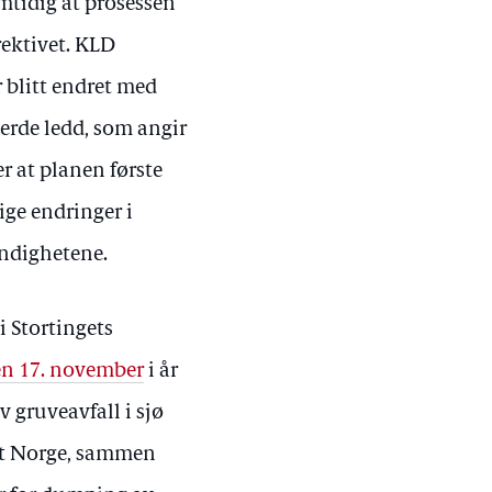
mtidig at prosessen
ektivet. KLD
 blitt endret med
fjerde ledd, som angir
r at planen første
ige endringer i
yndighetene.
i Stortingets
en 17. november
i år
v gruveavfall i sjø
at Norge, sammen