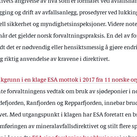
ktivets angivelse av hva som er formålet ved avfallsh
ng og drift av avfallsanlegg, prosedyrer ved lukking
iell sikkerhet og myndighetsinspeksjoner. Videre not
år det gjelder norsk forvaltningspraksis. En del av fo
t det er nødvendig eller hensiktsmessig å gjøre endrin
g riktig anvendelse av kravene i direktivet.
kgrunn i en klage ESA mottok i 2017 fra 11 norske o
e forvaltningens vedtak om bruk av sjødeponier i no
efjorden, Ranfjorden og Repparfjorden, innebar bru
vet. Med utgangspunkt i klagen har ESA foretatt en 
føringen av mineralavfallsdirektivet og stilt flere s