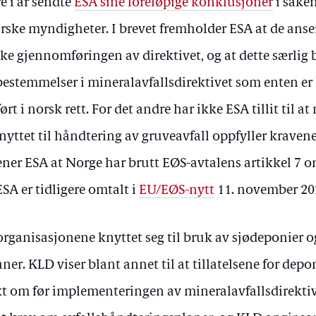
e i år sendte
ESA sine foreløpige konklusjoner
i saken
 norske myndigheter. I brevet fremholder ESA at de anser
e gjennomføringen av direktivet, og at dette særlig b
e bestemmelser i mineralavfallsdirektivet som enten er h
i norsk rett. For det andre har ikke ESA tillit til at
nyttet til håndtering av gruveavfall oppfyller kraven
 mener ESA at Norge har brutt EØS-avtalens artikkel 7
ESA er tidligere omtalt i
EU/EØS-nytt
11. november 20
 organisasjonene knyttet seg til bruk av sjødeponier
er. KLD viser blant annet til at tillatelsene for depo
t om før implementeringen av mineralavfallsdirektive