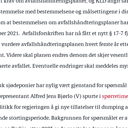
lt krav om avfallshåndteringsplaner, og KLD angir sa
nstemmelse med bestemmelsene og målsettingene i dir
om at bestemmelsen om avfallshåndteringsplaner har
er 2021. Avfallsforskriften har nå fått et nytt § 17-7 
l vurdere avfallshåndteringsplanen hvert femte år ette
nt. Videre skal planen endres dersom det skjer vesentl
onerte avfallet. Eventuelle endringer skal meddeles m
ruk sjødeponier har nylig vært gjenstand for spørsmål 
representant Alfred Jens Bjørlo (V) spurte i
spørretim
itikk for regjeringen å gi nye tillatelser til dumping a
de stortingsperiode. Bakgrunnen for spørsmålet er 