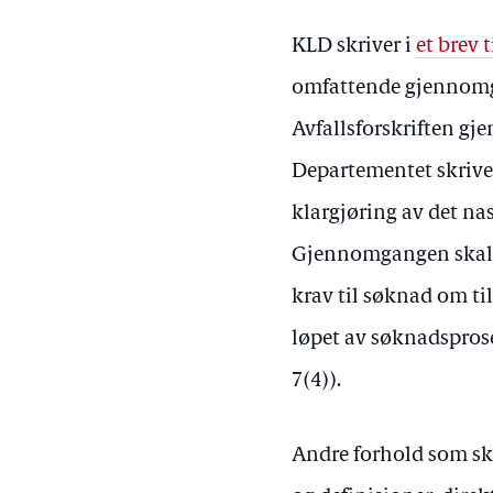
KLD skriver i
et brev 
omfattende gjennomga
Avfallsforskriften gj
Departementet skriver
klargjøring av det nas
Gjennomgangen skal o
krav til søknad om til
løpet av søknadsproses
7(4)).
Andre forhold som sk