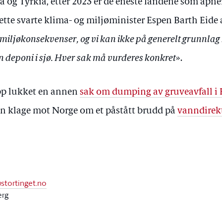
og Tyrkia, etter 2023 er de eneste landene som åpne
 dette svarte klima- og miljøminister Espen Barth Eide 
miljøkonsekvenser, og vi kan ikke på generelt grunnlag
nn deponi i sjø. Hver sak må vurderes konkret
».
pp lukket en annen
sak om dumping av gruveavfall i
 en klage mot Norge om et påstått brudd på
vanndirek
@stortinget.no
erg