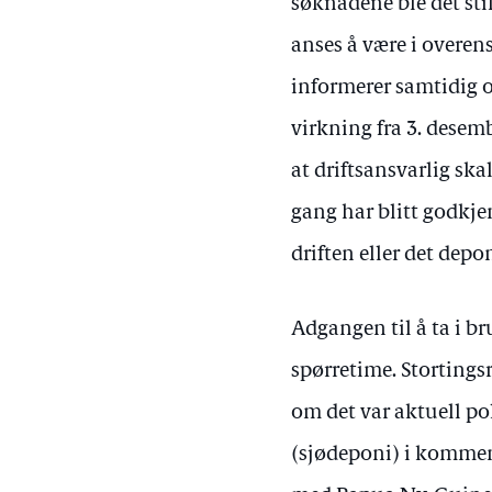
søknadene ble det sti
anses å være i overe
informerer samtidig 
virkning fra 3. desemb
at driftsansvarlig ska
gang har blitt godkje
driften eller det dep
Adgangen til å ta i b
spørretime. Stortings
om det var aktuell pol
(sjødeponi) i kommen