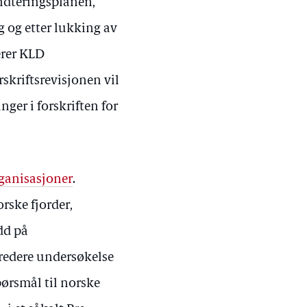
åndteringsplanen,
 og etter lukking av
erer KLD
rskriftsrevisjonen vil
ger i forskriften for
rganisasjoner
.
rske fjorder,
dd på
bredere undersøkelse
pørsmål til norske