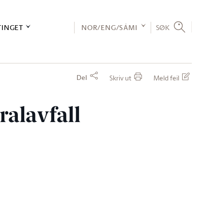
TINGET
NOR/ENG/SÁMI
SØK
Del
Skriv ut
Meld feil
ralavfall