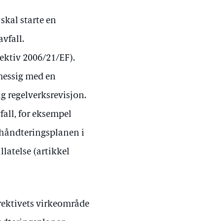
skal starte en
vfall.
ektiv 2006/21/EF).
smessig med en
ig regelverksrevisjon.
all, for eksempel
lshåndteringsplanen i
llatelse (artikkel
rektivets virkeområde